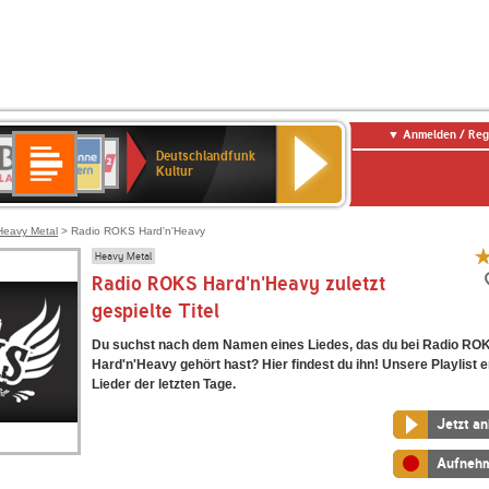
Anmelden / Reg
Deutschlandfunk
R-
ANTENNE
Deutschlandfunk
80er
SWR3
NDR
WDR
SWR
Deutschlandfunk
Kultur
LASSIK
BAYERN
90er
2
2
Kultur
Kultur
OLDIE
ANTENNE
Heavy Metal
> Radio ROKS Hard'n'Heavy
Heavy Metal
Radio ROKS Hard'n'Heavy zuletzt
gespielte Titel
Du suchst nach dem Namen eines Liedes, das du bei Radio RO
Hard'n'Heavy gehört hast? Hier findest du ihn! Unsere Playlist e
Lieder der letzten Tage.
Jetzt a
Aufneh