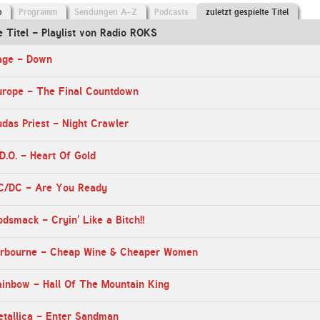
o
Programm
Sendungen A-Z
Podcasts
zuletzt gespielte Titel
e Titel - Playlist von Radio ROKS
age - Down
urope - The Final Countdown
das Priest - Night Crawler
D.O. - Heart Of Gold
C/DC - Are You Ready
dsmack - Cryin' Like a Bitch!!
irbourne - Cheap Wine & Cheaper Women
ainbow - Hall Of The Mountain King
etallica - Enter Sandman