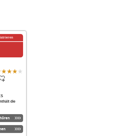
istrieren
KS
nthält die
nhören
men