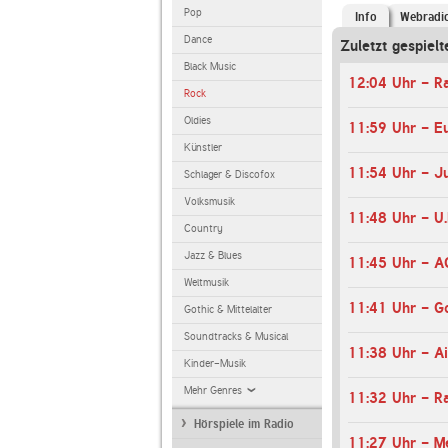
Pop
Info
Webradi
Dance
Zuletzt gespielt
Black Music
12:04 Uhr - R
Rock
Oldies
11:59 Uhr - E
Künstler
11:54 Uhr - Ju
Schlager & Discofox
Volksmusik
11:48 Uhr - U.
Country
Jazz & Blues
11:45 Uhr - A
Weltmusik
11:41 Uhr - Go
Gothic & Mittelalter
Soundtracks & Musical
11:38 Uhr - A
Kinder-Musik
Mehr Genres
11:32 Uhr - R
Hörspiele im Radio
11:27 Uhr - M