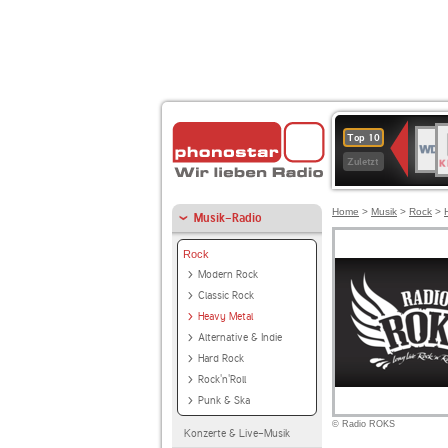
B
WDR
Top 10
K
4
Zuletzt
Home
>
Musik
>
Rock
>
Musik-Radio
Rock
Modern Rock
Classic Rock
Heavy Metal
Alternative & Indie
Hard Rock
Rock'n'Roll
Punk & Ska
© Radio ROKS
Konzerte & Live-Musik