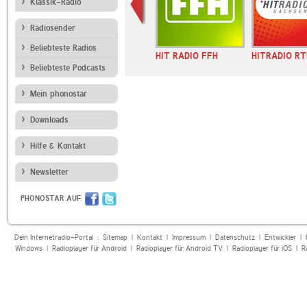
Klassik-Radio
Radiosender
Beliebteste Radios
HIT RADIO FFH
HITRADIO RT
Beliebteste Podcasts
Mein phonostar
Downloads
Hilfe & Kontakt
Newsletter
PHONOSTAR AUF
Dein Internetradio-Portal :
Sitemap
|
Kontakt
|
Impressum
|
Datenschutz
|
Entwickler
|
Windows
|
Radioplayer für Android
|
Radioplayer für Android TV
|
Radioplayer für iOS
|
R