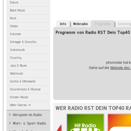
Dance
Black Music
Rock
Info
Webradio
Programm
Sendun
Oldies
Programm von Radio RST Dein Top40
Künstler
Schlager & Discofox
Volksmusik
Country
phonostar hat k
Jazz & Blues
Gehe auf die
Website des
Weltmusik
Gothic & Mittelalter
Soundtracks & Musical
Kinder-Musik
Mehr Genres
WER RADIO RST DEIN TOP40 R
Hörspiele im Radio
Wort- & Sport-Radio