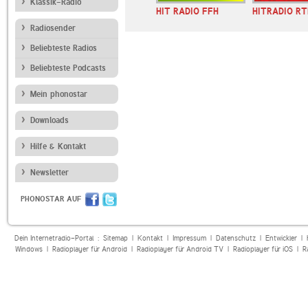
Klassik-Radio
 Sträter:
HIT RADIO FFH
HITRADIO RT
Radiosender
Beliebteste Radios
Beliebteste Podcasts
Mein phonostar
Downloads
Hilfe & Kontakt
Newsletter
PHONOSTAR AUF
Dein Internetradio-Portal :
Sitemap
|
Kontakt
|
Impressum
|
Datenschutz
|
Entwickler
|
Windows
|
Radioplayer für Android
|
Radioplayer für Android TV
|
Radioplayer für iOS
|
R