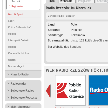
Info
Webradio
Programm
Sendun
Technik
Regionales
Radio Rzeszów im Überblick
Wort & Sport
Sender: Radio Rzeszów
Sport
Land
Polen
Kultur & Gesellschaft
Sprache
Polnisch
Medien
Sendertyp
Lokalradio
Lifestyle & Freizeit
Streamqualität
bis zu 128 kbit/s Live-Strea
Zur Website des Senders
Religiös
Kinder-Nachrichten
Wissen
Buntes Magazin
WER RADIO RZESZÓW HÖRT, H
Klassik-Radio
Radiosender
Beliebteste Radios
Beliebteste Podcasts
Mein phonostar