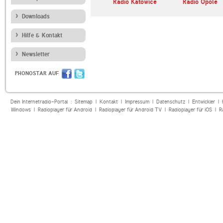
Radio Katowice
Radio Opole
Downloads
Hilfe & Kontakt
Newsletter
PHONOSTAR AUF
Dein Internetradio-Portal :
Sitemap
|
Kontakt
|
Impressum
|
Datenschutz
|
Entwickler
|
Windows
|
Radioplayer für Android
|
Radioplayer für Android TV
|
Radioplayer für iOS
|
R