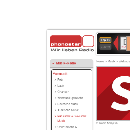
D
BR-
Top 10
Ku
KLAS
Zuletzt
Home
>
Musik
>
Weltmus
Musik-Radio
Weltmusik
Folk
Latin
Chanson
Weltmusik gemischt
Deutsche Musik
Türkische Musik
Russische & slawische
Musik
© Radio Sarajevo
Orientalische &