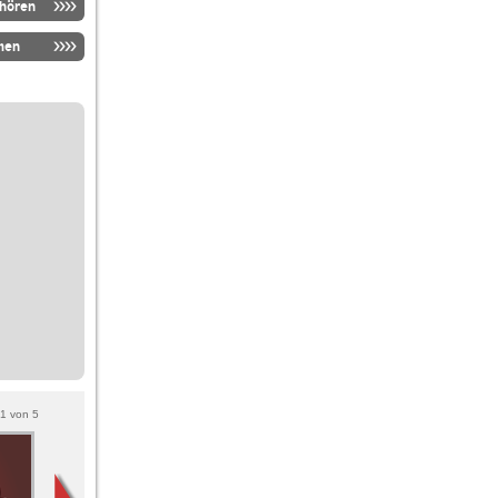
nhören
men
1
von
5