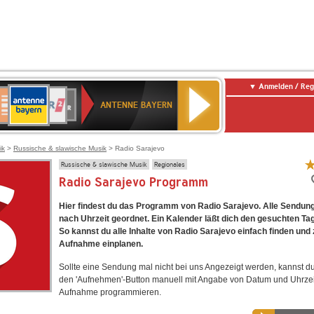
Anmelden / Reg
ANTENNE
eutschlandfunk
WDR
Deutschlandfunk
80er
SWR3
WDR
NDR
SWR
BAYERN
ANTENNE BAYERN
ltur
2
SIK
90er
4
2
Kultur
OLDIE
ANTENNE
ik
>
Russische & slawische Musik
> Radio Sarajevo
Russische & slawische Musik
Regionales
Radio Sarajevo Programm
Hier findest du das Programm von Radio Sarajevo. Alle Sendung
nach Uhrzeit geordnet. Ein Kalender läßt dich den gesuchten Ta
So kannst du alle Inhalte von Radio Sarajevo einfach finden und 
Aufnahme einplanen.
Sollte eine Sendung mal nicht bei uns Angezeigt werden, kannst d
den 'Aufnehmen'-Button manuell mit Angabe von Datum und Uhrzei
Aufnahme programmieren.