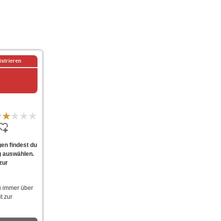
istrieren
en findest du
g auswählen.
zur
u immer über
t zur