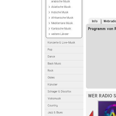
arabische Musik
Asiatische Musik
Indische Musik
Afrikanische Musik
Info
Webradi
Mediterrane Musik
Programm von R
Karibische Musik
weitere Länder
Konzerte & Live-Musik
Pop
Dance
Black Music
Rock
Oldies
Künstler
Schlager & Discofox
WER RADIO 
Volksmusik
Country
Jazz & Blues