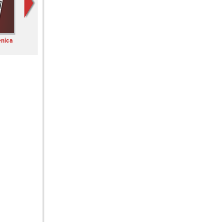
enica
Radio Kakanj
Hit FM
BBC Radio London