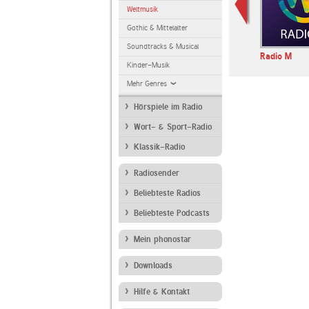
Weltmusik
Gothic & Mittelalter
Soundtracks & Musical
io
Radio Slon
moj radio
Radio M
Kinder-Musik
Mehr Genres
Hörspiele im Radio
Wort- & Sport-Radio
Klassik-Radio
Radiosender
Beliebteste Radios
Beliebteste Podcasts
Mein phonostar
Downloads
Hilfe & Kontakt