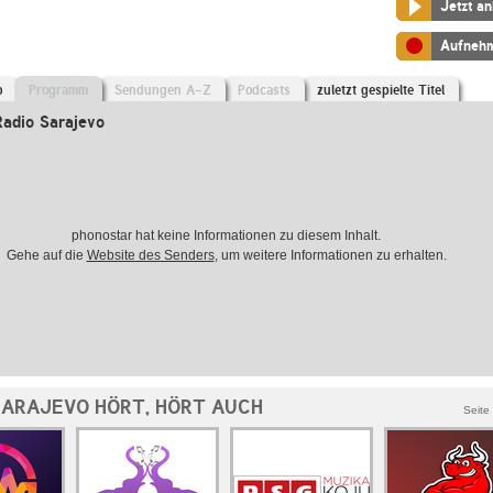
Jetzt a
Aufneh
o
Programm
Sendungen A-Z
Podcasts
zuletzt gespielte Titel
adio Sarajevo
phonostar hat keine Informationen zu diesem Inhalt.
Gehe auf die
Website des Senders
, um weitere Informationen zu erhalten.
SARAJEVO HÖRT, HÖRT AUCH
Seite