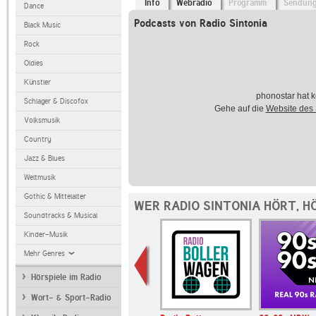
Info
Webradio
Programm
Sendun
Dance
Podcasts von Radio Sintonia
Black Music
Rock
Oldies
Künstler
phonostar hat k
Schlager & Discofox
Gehe auf die
Website des
Volksmusik
Country
Jazz & Blues
Weltmusik
Gothic & Mittelalter
WER RADIO SINTONIA HÖRT, H
Soundtracks & Musical
Kinder-Musik
Mehr Genres
Hörspiele im Radio
Wort- & Sport-Radio