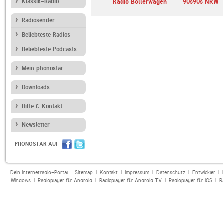
esden
Klassik-Radio
Radio MK
Radio Bollerwagen
90s90s NRW
Radiosender
Beliebteste Radios
Beliebteste Podcasts
Mein phonostar
Downloads
Hilfe & Kontakt
Newsletter
PHONOSTAR AUF
Dein Internetradio-Portal :
Sitemap
|
Kontakt
|
Impressum
|
Datenschutz
|
Entwickler
|
Windows
|
Radioplayer für Android
|
Radioplayer für Android TV
|
Radioplayer für iOS
|
R