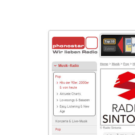
W
ANT
Top 10
2
BAY
Zuletzt
Home
>
Musik
>
Pop
>
H
Musik-Radio
Pop
Hits der 90er, 2000er
& von heute
Aktuelle Charts
Lovesongs & Balladen
Easy Listening & New
Age
Konzerte & Live-Musik
© Radio Sintonia
Pop