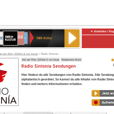
Anmelden / Reg
SWR
DR
NDR
ENNE
80er
SWR3
WDR
BR-
Deutschlandfunk
Deutschlandfunk
Kultur
SWR Kultur
2
ERN
90er
4
KLASSIK
Kultur
OLDIE
ANTENNE
its der 90er, 2000er & von heute
> Radio Sintonia
Hits der 90er, 2000er & von heute
Mediterrane Musik
Radio Sintonia Sendungen
Hier findest du alle Sendungen von Radio Sintonia. Alle Sendung
alphabetisch geordnet. So kannst du alle Inhalte von Radio Sinto
finden und weitere Informationen erhalten.
Jetzt a
Aufneh