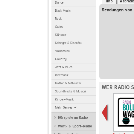
Info
Webradi
Dance
Sendungen von 
Black Music
Rock
Oldies
Künstler
Schlager & Discofox
Volksmusik
Country
Jazz & Blues
Weltmusik
Gothic & Mittelalter
WER RADIO 
Soundtracks & Musical
Kinder-Musik
Mehr Genres
Hörspiele im Radio
Wort- & Sport-Radio