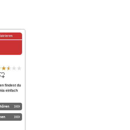
istrieren
en findest du
nia einfach
nhören
men