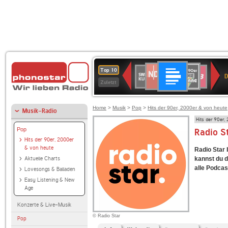
Deutschlandfunk
NDR
80er
SWR
SWR3
Top 10
D
2
90er
Kultur
Zuletzt
OLDIE
ANTENNE
Home
>
Musik
>
Pop
>
Hits der 90er, 2000er & von heute
Musik-Radio
Hits der 90er,
Pop
Radio S
Hits der 90er, 2000er
& von heute
Radio Star 
Aktuelle Charts
kannst du d
alle Podcas
Lovesongs & Balladen
Easy Listening & New
Age
Konzerte & Live-Musik
© Radio Star
Pop