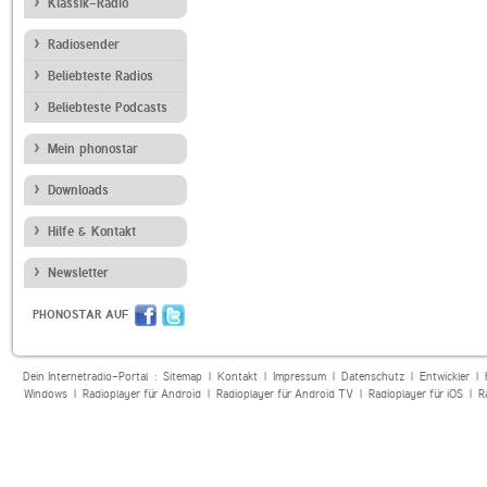
Klassik-Radio
Radiosender
Beliebteste Radios
Beliebteste Podcasts
Mein phonostar
Downloads
Hilfe & Kontakt
Newsletter
PHONOSTAR AUF
Dein Internetradio-Portal :
Sitemap
|
Kontakt
|
Impressum
|
Datenschutz
|
Entwickler
|
Windows
|
Radioplayer für Android
|
Radioplayer für Android TV
|
Radioplayer für iOS
|
R