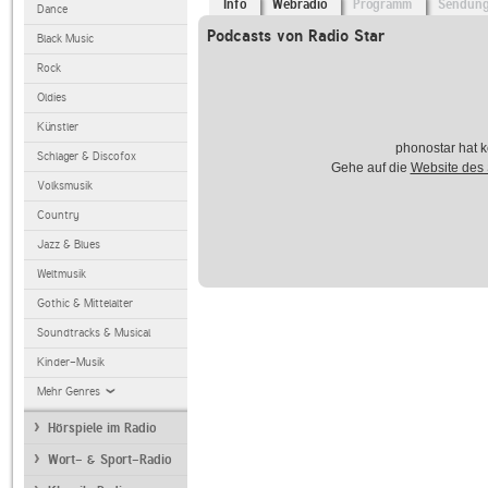
Info
Webradio
Programm
Sendun
Dance
Podcasts von Radio Star
Black Music
Rock
Oldies
Künstler
phonostar hat k
Schlager & Discofox
Gehe auf die
Website des
Volksmusik
Country
Jazz & Blues
Weltmusik
Gothic & Mittelalter
Soundtracks & Musical
Kinder-Musik
Mehr Genres
Hörspiele im Radio
Wort- & Sport-Radio