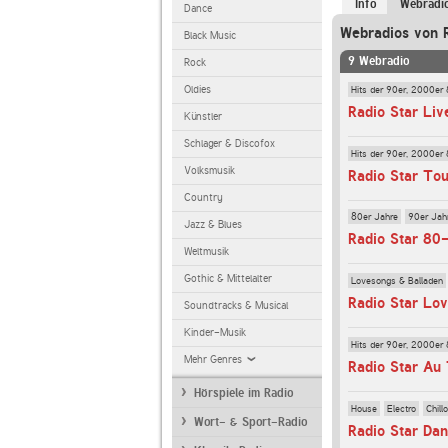
Info
Webradi
Dance
Webradios von 
Black Music
9 Webradio
Rock
Hits der 90er, 2000er 
Oldies
Radio Star Li
Künstler
Schlager & Discofox
Hits der 90er, 2000er 
Volksmusik
Radio Star Tou
Country
80er Jahre
90er Jah
Jazz & Blues
Radio Star 80
Weltmusik
Gothic & Mittelalter
Lovesongs & Balladen
Radio Star Lo
Soundtracks & Musical
Kinder-Musik
Hits der 90er, 2000er 
Mehr Genres
Radio Star Au 
Hörspiele im Radio
House
Electro
Chill
Wort- & Sport-Radio
Radio Star Da