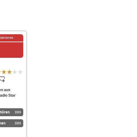
istrieren
ten aus
adio Star
nhören
men