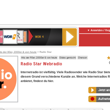
Anmelden / Reg
WDR
WR3
BR-
Deutschlandfunk
NDR
Deutschlandfunk
SWR
4
WDR 4
KLASSIK
2
Kultur
Kultur
E
ENNE
its der 90er, 2000er & von heute
> Radio Star
Hits der 90er, 2000er & von heute
Oldies gemischt
Chanson
Radio Star Webradio
Internetradio ist vielfältig. Viele Radiosender wie Radio Star bie
diesem Grund verschiedene Kanäle an. Welche Internetradios R
anbietet, findest du hier.
Jetzt a
Aufneh