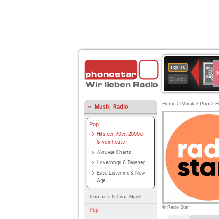
S
80er
Top 10
90er
Zuletzt
OLDI
ANT
Home
>
Musik
>
Pop
>
H
Musik-Radio
Pop
Hits der 90er, 2000er
& von heute
Aktuelle Charts
Lovesongs & Balladen
Easy Listening & New
Age
Konzerte & Live-Musik
© Radio Star
Pop