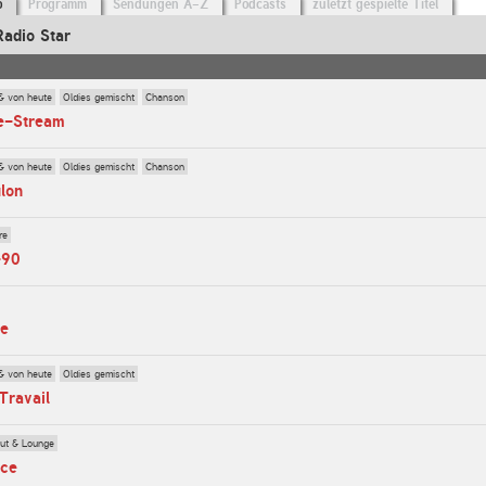
o
Programm
Sendungen A-Z
Podcasts
zuletzt gespielte Titel
Radio Star
& von heute
Oldies gemischt
Chanson
ve-Stream
& von heute
Oldies gemischt
Chanson
lon
re
-90
ve
& von heute
Oldies gemischt
Travail
out & Lounge
nce