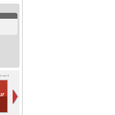
1
von
5