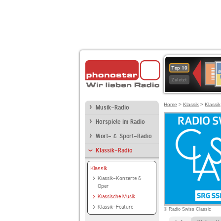
A
Deuts
Top 10
B
Kultu
Zuletzt
Home
>
Klassik
>
Klassik
Musik-Radio
Hörspiele im Radio
Wort- & Sport-Radio
Klassik-Radio
Klassik
Klassik-Konzerte &
Oper
Klassische Musik
Klassik-Feature
© Radio Swiss Classic