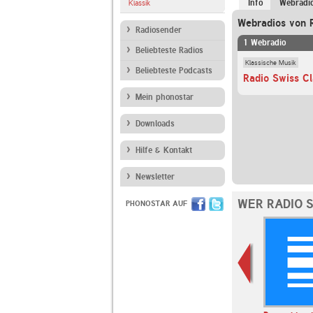
Info
Webradi
Klassik
Webradios von R
Radiosender
1 Webradio
Beliebteste Radios
Klassische Musik
Beliebteste Podcasts
Radio Swiss C
Mein phonostar
Downloads
Hilfe & Kontakt
Newsletter
WER RADIO 
PHONOSTAR AUF