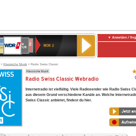
Anmelden / Reg
WDR
NTENNE
SWR
chlandfunk
Deutschlandfunk
80er
SWR3
WDR
BR-
NDR
2
WDR 2
AYERN
Kultur
r
90er
4
KLASSIK
2
OLDIE
ANTENNE
>
Klassische Musik
> Radio Swiss Classic
Klassische Musik
Radio Swiss Classic Webradio
Internetradio ist vielfältig. Viele Radiosender wie Radio Swiss Cl
aus diesem Grund verschiedene Kanäle an. Welche Internetradi
Swiss Classic anbietet, findest du hier.
Jetzt a
Aufneh