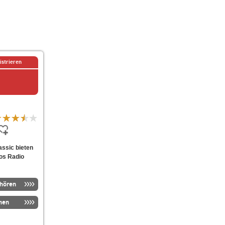
istrieren
assic bieten
os Radio
nhören
men