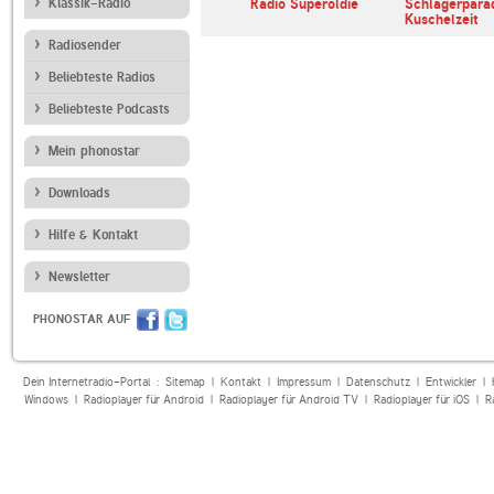
zhlas Dvojka
Klassik-Radio
ORF Radio Kärnten
Radio Superoldie
Schlagerpara
Kuschelzeit
Radiosender
Beliebteste Radios
Beliebteste Podcasts
Mein phonostar
Downloads
Hilfe & Kontakt
Newsletter
PHONOSTAR AUF
Dein Internetradio-Portal :
Sitemap
|
Kontakt
|
Impressum
|
Datenschutz
|
Entwickler
|
Windows
|
Radioplayer für Android
|
Radioplayer für Android TV
|
Radioplayer für iOS
|
R