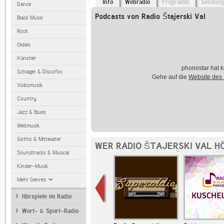
Info
Webradio
Programm
Sendun
Dance
Podcasts von Radio Štajerski Val
Black Music
Rock
Oldies
Künstler
phonostar hat k
Schlager & Discofox
Gehe auf die
Website des
Volksmusik
Country
Jazz & Blues
Weltmusik
Gothic & Mittelalter
WER RADIO ŠTAJERSKI VAL H
Soundtracks & Musical
Kinder-Musik
Mehr Genres
Hörspiele im Radio
Wort- & Sport-Radio