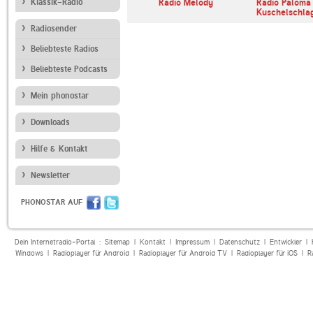
zhlas Dvojka
Klassik-Radio
ORF Radio Kärnten
Radio Melody
Radio Paloma
Kuschelschla
Radiosender
Beliebteste Radios
Beliebteste Podcasts
Mein phonostar
Downloads
Hilfe & Kontakt
Newsletter
PHONOSTAR AUF
Dein Internetradio-Portal :
Sitemap
|
Kontakt
|
Impressum
|
Datenschutz
|
Entwickler
|
Windows
|
Radioplayer für Android
|
Radioplayer für Android TV
|
Radioplayer für iOS
|
R