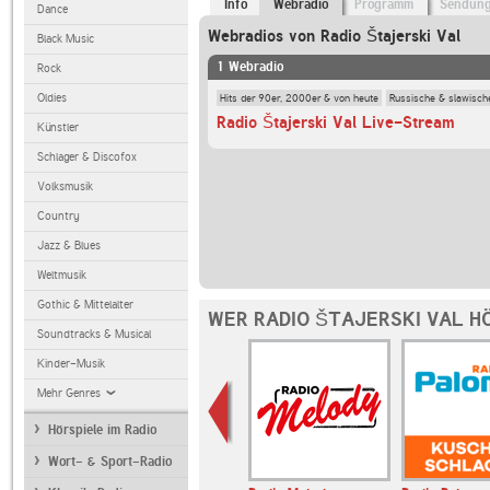
Info
Webradio
Programm
Sendun
Dance
Webradios von Radio Štajerski Val
Black Music
1 Webradio
Rock
Hits der 90er, 2000er & von heute
Russische & slawisch
Oldies
Radio Štajerski Val Live-Stream
Künstler
Schlager & Discofox
Volksmusik
Country
Jazz & Blues
Weltmusik
Gothic & Mittelalter
WER RADIO ŠTAJERSKI VAL H
Soundtracks & Musical
Kinder-Musik
Mehr Genres
Hörspiele im Radio
Wort- & Sport-Radio