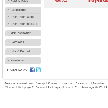
Klassik-Radio
NDR 90,3
Bluegrass Co
Radiosender
Beliebteste Radios
Beliebteste Podcasts
Mein phonostar
Downloads
Hilfe & Kontakt
Newsletter
PHONOSTAR AUF
Dein Internetradio-Portal :
Sitemap
|
Kontakt
|
Impressum
|
Datenschutz
|
Entwickler
|
Windows
|
Radioplayer für Android
|
Radioplayer für Android TV
|
Radioplayer für iOS
|
R