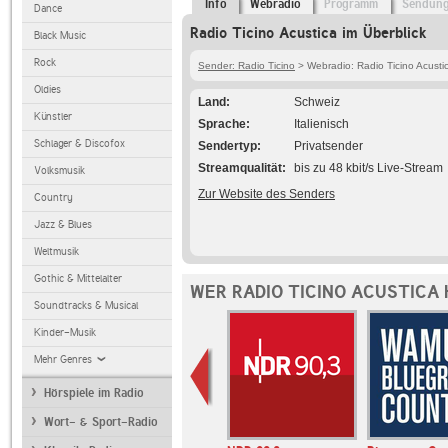
Info
Webradio
Programm
Sendun
Dance
Radio Ticino Acustica im Überblick
Black Music
Rock
Sender: Radio Ticino
> Webradio: Radio Ticino Acusti
Oldies
Land
Schweiz
Künstler
Sprache
Italienisch
Schlager & Discofox
Sendertyp
Privatsender
Streamqualität
bis zu 48 kbit/s Live-Stream
Volksmusik
Zur Website des Senders
Country
Jazz & Blues
Weltmusik
Gothic & Mittelalter
WER RADIO TICINO ACUSTICA
Soundtracks & Musical
Kinder-Musik
Mehr Genres
Hörspiele im Radio
Wort- & Sport-Radio