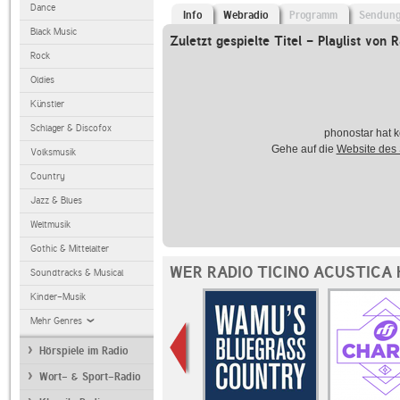
Dance
Info
Webradio
Programm
Sendun
Black Music
Zuletzt gespielte Titel - Playlist von 
Rock
Oldies
Künstler
Schlager & Discofox
phonostar hat k
Gehe auf die
Website des
Volksmusik
Country
Jazz & Blues
Weltmusik
Gothic & Mittelalter
WER RADIO TICINO ACUSTICA
Soundtracks & Musical
Kinder-Musik
Mehr Genres
Hörspiele im Radio
Wort- & Sport-Radio