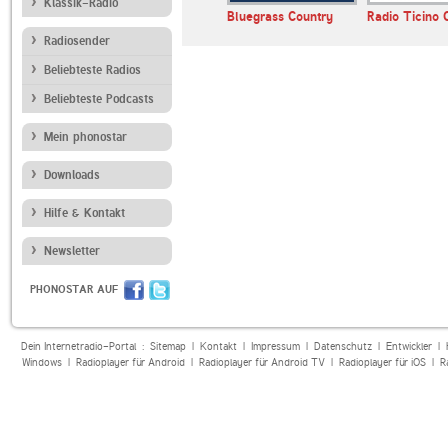
Klassik-Radio
o Bluegrass
Bluegrass Country
Radio Ticino
Radiosender
Beliebteste Radios
Beliebteste Podcasts
Mein phonostar
Downloads
Hilfe & Kontakt
Newsletter
PHONOSTAR AUF
Dein Internetradio-Portal :
Sitemap
|
Kontakt
|
Impressum
|
Datenschutz
|
Entwickler
|
Windows
|
Radioplayer für Android
|
Radioplayer für Android TV
|
Radioplayer für iOS
|
R