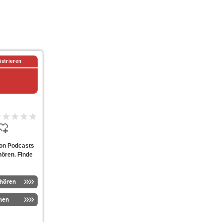
istrieren
 von Podcasts
hören. Finde
nhören
men