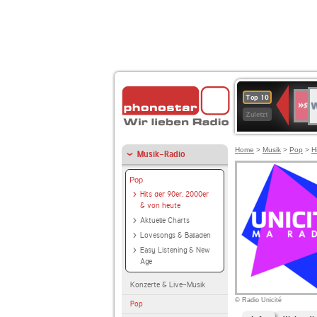
W
SWR
Top 10
4
Zuletzt
Home
>
Musik
>
Pop
>
H
Musik-Radio
Pop
Hits der 90er, 2000er
& von heute
Aktuelle Charts
Lovesongs & Balladen
Easy Listening & New
Age
Konzerte & Live-Musik
© Radio Unicité
Pop