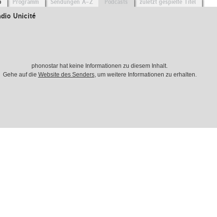
o
Programm
Sendungen A-Z
Podcasts
zuletzt gespielte Titel
dio Unicité
phonostar hat keine Informationen zu diesem Inhalt.
Gehe auf die
Website des Senders
, um weitere Informationen zu erhalten.