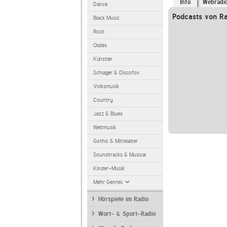
Info
Webradi
Dance
Podcasts von Ra
Black Music
Rock
Oldies
Künstler
Schlager & Discofox
Volksmusik
Country
Jazz & Blues
Weltmusik
Gothic & Mittelalter
Soundtracks & Musical
Kinder-Musik
Mehr Genres
Hörspiele im Radio
Wort- & Sport-Radio