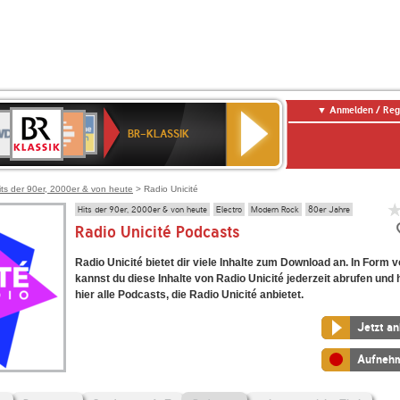
Anmelden / Reg
BR-
DR
Deutschlandfunk
3
Deutschlandfunk
80er
NDR
ANTENNE
SWR
KLASSIK
BR-KLASSIK
Kultur
90er
2
BAYERN
Kultur
OLDIE
ANTENNE
its der 90er, 2000er & von heute
> Radio Unicité
Hits der 90er, 2000er & von heute
Electro
Modern Rock
80er Jahre
Radio Unicité Podcasts
Radio Unicité bietet dir viele Inhalte zum Download an. In Form
kannst du diese Inhalte von Radio Unicité jederzeit abrufen und 
hier alle Podcasts, die Radio Unicité anbietet.
Jetzt a
Aufneh