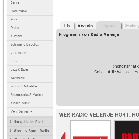
Dance
Black Music
Rock
Info
Webradio
Programm
Sendun
Oldies
Programm von Radio Velenje
Künstler
Schlager & Discofox
Volksmusik
Country
phonostar hat k
Jazz & Blues
Gehe auf die
Website des
Weltmusik
Gothic & Mittelalter
Soundtracks & Musical
Kinder-Musik
Mehr Genres
WER RADIO VELENJE HÖRT, H
Hörspiele im Radio
Wort- & Sport-Radio