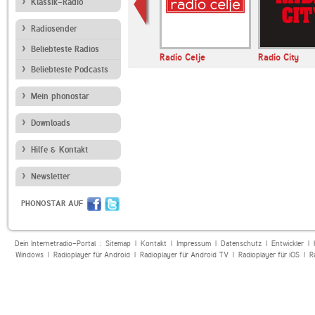
Klassik-Radio
Radiosender
Beliebteste Radios
Deutschlandfunk
Radio Celje
Radio City
Beliebteste Podcasts
Mein phonostar
Downloads
Hilfe & Kontakt
Newsletter
PHONOSTAR AUF
Dein Internetradio-Portal :
Sitemap
|
Kontakt
|
Impressum
|
Datenschutz
|
Entwickler
|
Windows
|
Radioplayer für Android
|
Radioplayer für Android TV
|
Radioplayer für iOS
|
R