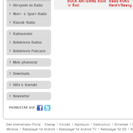
e Radio
SRF Musikwelle
ROCK ANTENNE Rock
Radio ROKS
'n' Roll
Hard'n'Heavy
Hörspiele im Radio
Wort- & Sport-Radio
Klassik-Radio
Radiosender
Beliebteste Radios
Beliebteste Podcasts
Mein phonostar
Downloads
Hilfe & Kontakt
Newsletter
PHONOSTAR AUF
Dein Internetradio-Portal :
Sitemap
|
Kontakt
|
Impressum
|
Datenschutz
|
Entwickler
|
Windows
|
Radioplayer für Android
|
Radioplayer für Android TV
|
Radioplayer für iOS
|
R