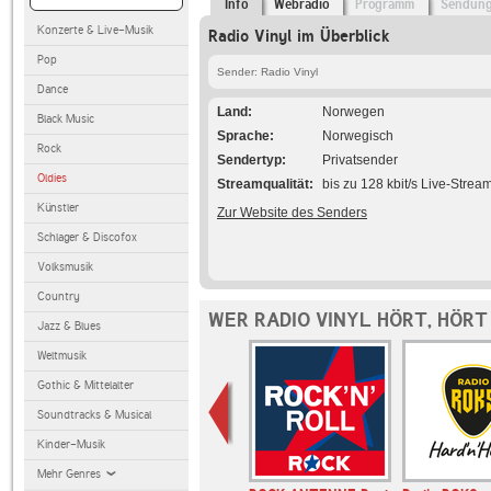
Info
Webradio
Programm
Sendun
Konzerte & Live-Musik
Radio Vinyl im Überblick
Pop
Sender: Radio Vinyl
Dance
Land
Norwegen
Black Music
Sprache
Norwegisch
Rock
Sendertyp
Privatsender
Oldies
Streamqualität
bis zu 128 kbit/s Live-Strea
Künstler
Zur Website des Senders
Schlager & Discofox
Volksmusik
Country
WER RADIO VINYL HÖRT, HÖRT
Jazz & Blues
Weltmusik
Gothic & Mittelalter
Soundtracks & Musical
Kinder-Musik
Mehr Genres