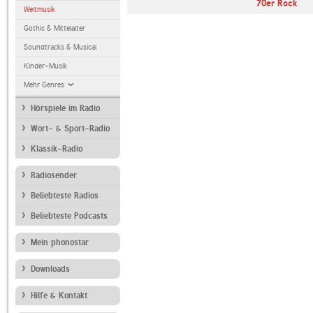
70er Rock
Weltmusik
Gothic & Mittelalter
Soundtracks & Musical
Kinder-Musik
Mehr Genres
Hörspiele im Radio
Wort- & Sport-Radio
Klassik-Radio
Radiosender
Beliebteste Radios
Beliebteste Podcasts
Mein phonostar
Downloads
Hilfe & Kontakt