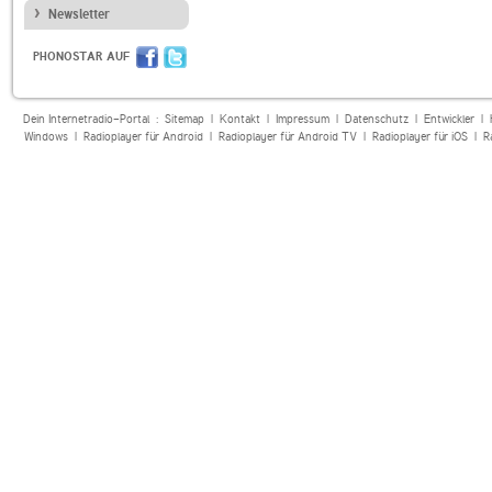
Newsletter
PHONOSTAR AUF
Dein Internetradio-Portal :
Sitemap
|
Kontakt
|
Impressum
|
Datenschutz
|
Entwickler
|
Windows
|
Radioplayer für Android
|
Radioplayer für Android TV
|
Radioplayer für iOS
|
R