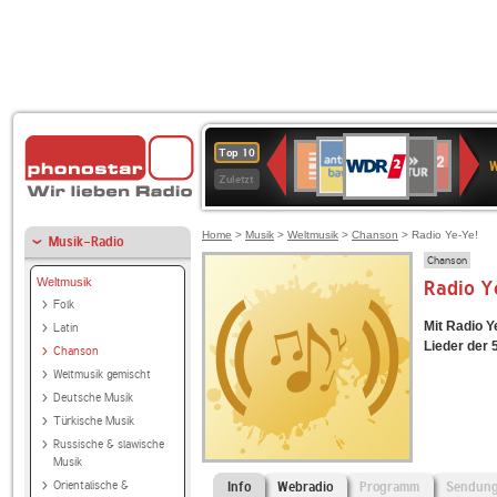
WDR
ANTENNE
SWR
Deutschlandfunk
Deutschlandfunk
80er
SWR3
WDR
BR-
NDR
Top 10
2
W
BAYERN
Kultur
Kultur
90er
4
KLASSIK
2
Zuletzt
OLDIE
ANTENNE
Home
>
Musik
>
Weltmusik
>
Chanson
> Radio Ye-Ye!
Musik-Radio
Chanson
Weltmusik
Radio Y
Folk
Mit Radio Y
Latin
Lieder der 
Chanson
Weltmusik gemischt
Deutsche Musik
Türkische Musik
Russische & slawische
Musik
Orientalische &
Info
Webradio
Programm
Sendun