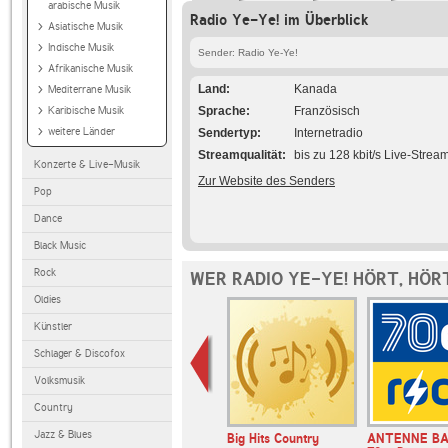
arabische Musik
Radio Ye-Ye! im Überblick
Asiatische Musik
Indische Musik
Sender: Radio Ye-Ye!
Afrikanische Musik
Land
Kanada
Mediterrane Musik
Karibische Musik
Sprache
Französisch
weitere Länder
Sendertyp
Internetradio
Streamqualität
bis zu 128 kbit/s Live-Strea
Konzerte & Live-Musik
Zur Website des Senders
Pop
Dance
Black Music
Rock
WER RADIO YE-YE! HÖRT, HÖR
Oldies
Künstler
Schlager & Discofox
Volksmusik
Country
Jazz & Blues
Big Hits Country
ANTENNE B