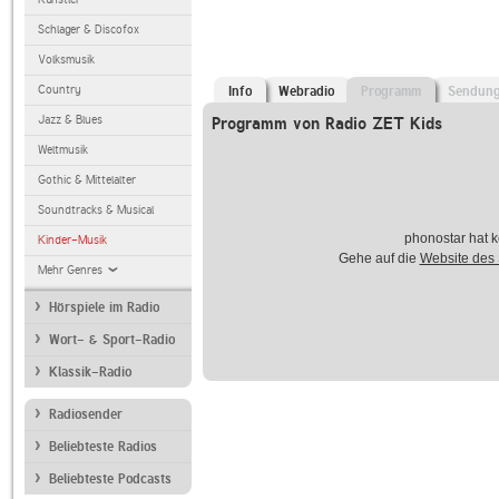
Schlager & Discofox
Volksmusik
Country
Info
Webradio
Programm
Sendun
Jazz & Blues
Programm von Radio ZET Kids
Weltmusik
Gothic & Mittelalter
Soundtracks & Musical
phonostar hat k
Kinder-Musik
Gehe auf die
Website des
Mehr Genres
Hörspiele im Radio
Wort- & Sport-Radio
Klassik-Radio
Radiosender
Beliebteste Radios
Beliebteste Podcasts