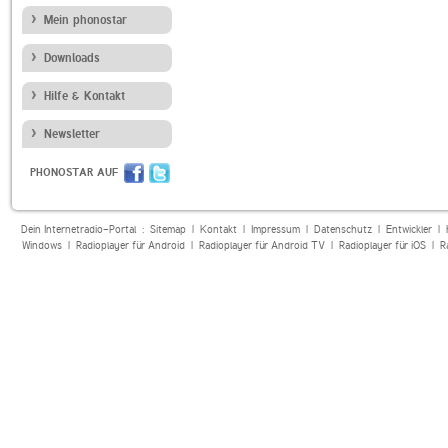
Mein phonostar
Downloads
Hilfe & Kontakt
Newsletter
PHONOSTAR AUF
Dein Internetradio-Portal :
Sitemap
|
Kontakt
|
Impressum
|
Datenschutz
|
Entwickler
|
Windows
|
Radioplayer für Android
|
Radioplayer für Android TV
|
Radioplayer für iOS
|
R