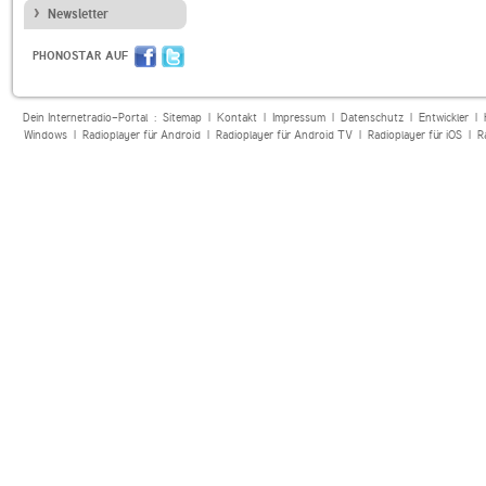
Newsletter
PHONOSTAR AUF
Dein Internetradio-Portal :
Sitemap
|
Kontakt
|
Impressum
|
Datenschutz
|
Entwickler
|
Windows
|
Radioplayer für Android
|
Radioplayer für Android TV
|
Radioplayer für iOS
|
R