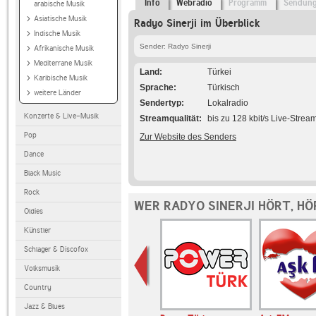
Info
Webradio
Programm
Sendun
arabische Musik
Asiatische Musik
Radyo Sinerji im Überblick
Indische Musik
Sender: Radyo Sinerji
Afrikanische Musik
Mediterrane Musik
Land
Türkei
Karibische Musik
Sprache
Türkisch
weitere Länder
Sendertyp
Lokalradio
Konzerte & Live-Musik
Streamqualität
bis zu 128 kbit/s Live-Strea
Pop
Zur Website des Senders
Dance
Black Music
Rock
WER RADYO SINERJI HÖRT, H
Oldies
Künstler
Schlager & Discofox
Volksmusik
Country
Jazz & Blues