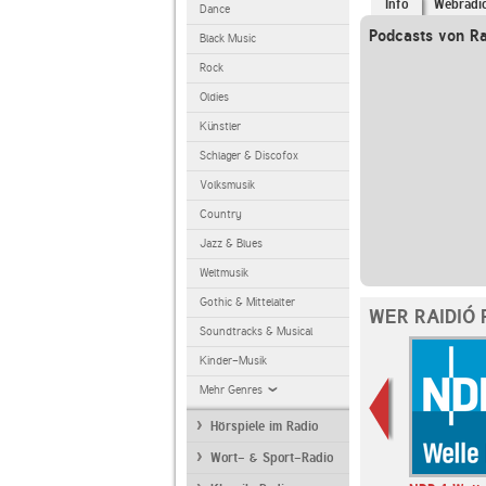
Info
Webradi
Dance
Podcasts von Ra
Black Music
Rock
Oldies
Künstler
Schlager & Discofox
Volksmusik
Country
Jazz & Blues
Weltmusik
Gothic & Mittelalter
WER RAIDIÓ 
Soundtracks & Musical
Kinder-Musik
Mehr Genres
Hörspiele im Radio
Wort- & Sport-Radio