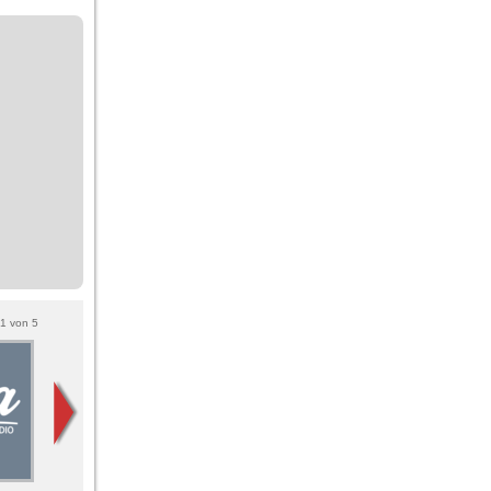
1
von
5