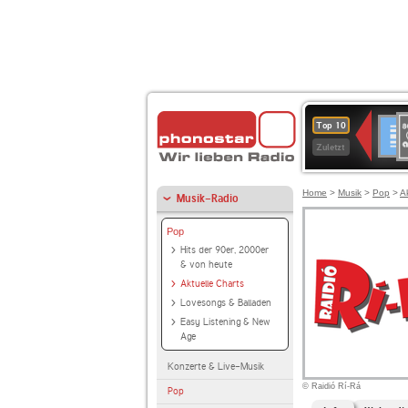
8
Deuts
Top 10
9
Zuletzt
O
A
Home
>
Musik
>
Pop
>
A
Musik-Radio
Pop
Hits der 90er, 2000er
& von heute
Aktuelle Charts
Lovesongs & Balladen
Easy Listening & New
Age
Konzerte & Live-Musik
© Raidió Rí-Rá
Pop