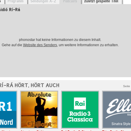
o
Programm
Sendungen A-Z
Podcasts
zuletzt gespielte Titel
idió Rí-Rá
phonostar hat keine Informationen zu diesem Inhalt.
Gehe auf die
Website des Senders
, um weitere Informationen zu erhalten.
RÍ-RÁ HÖRT, HÖRT AUCH
Seite