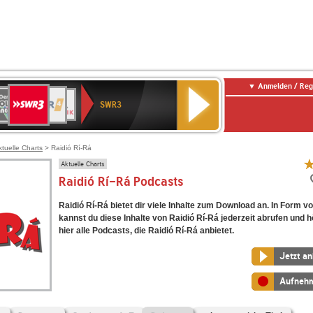
Anmelden / Reg
SWR3
0er
WDR
chlandfunk
NDR
BR-
SWR
SWR3
0er
4
2
KLASSIK
Kultur
LDIE
NTENNE
ktuelle Charts
> Raidió Rí-Rá
Aktuelle Charts
Raidió Rí-Rá Podcasts
Raidió Rí-Rá bietet dir viele Inhalte zum Download an. In Form 
kannst du diese Inhalte von Raidió Rí-Rá jederzeit abrufen und h
hier alle Podcasts, die Raidió Rí-Rá anbietet.
Jetzt a
Aufneh