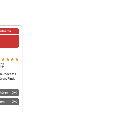
istrieren
von Podcasts
ören. Finde
nhören
men