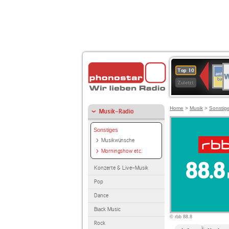
W
ANT
Top 10
2
BAY
Zuletzt
Home
>
Musik
>
Sonstig
Musik-Radio
Sonstiges
Musikwünsche
Morningshow etc.
Konzerte & Live-Musik
Pop
Dance
Black Music
© rbb 88.8
Rock