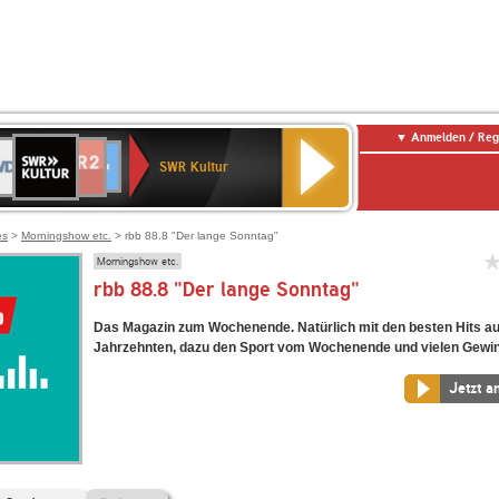
Anmelden / Reg
SWR
DR
NDR
ENNE
80er
SWR3
WDR
BR-
Deutschlandfunk
Deutschlandfunk
Kultur
SWR Kultur
2
ERN
90er
4
KLASSIK
Kultur
OLDIE
ANTENNE
es
>
Morningshow etc.
> rbb 88.8 "Der lange Sonntag"
Morningshow etc.
rbb 88.8 "Der lange Sonntag"
Das Magazin zum Wochenende. Natürlich mit den besten Hits au
Jahrzehnten, dazu den Sport vom Wochenende und vielen Gewi
Jetzt a