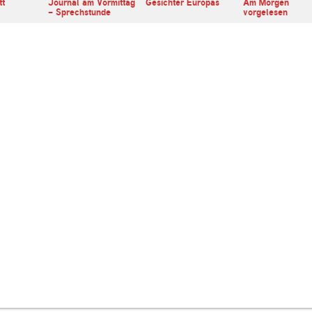
tt
Journal am Vormittag
Gesichter Europas
Am Morgen
- Sprechstunde
vorgelesen