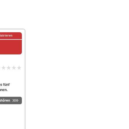
istrieren
s fünf
nnen.
nhören