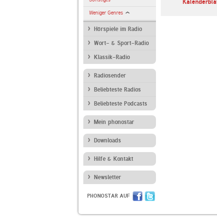
Betthupferl
ARD Radiofestival:
Kalenderbla
Jazz
Weniger Genres
Hörspiele im Radio
Wort- & Sport-Radio
Klassik-Radio
Radiosender
Beliebteste Radios
Beliebteste Podcasts
Mein phonostar
Downloads
Hilfe & Kontakt
Newsletter
PHONOSTAR AUF