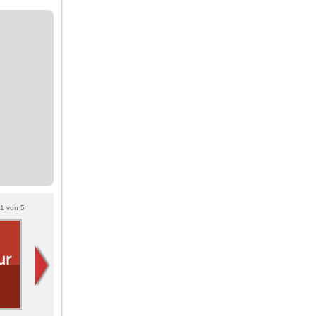
1
von
5