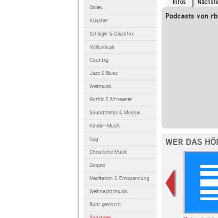
Infos
Nächst
Oldies
Podcasts von rb
Künstler
Schlager & Discofox
Volksmusik
Country
Jazz & Blues
Weltmusik
Gothic & Mittelalter
Soundtracks & Musical
Kinder-Musik
Gay
WER DAS HÖ
Christliche Musik
Gospel
Meditation & Entspannung
Weihnachtsmusik
Bunt gemischt
Sonstiges