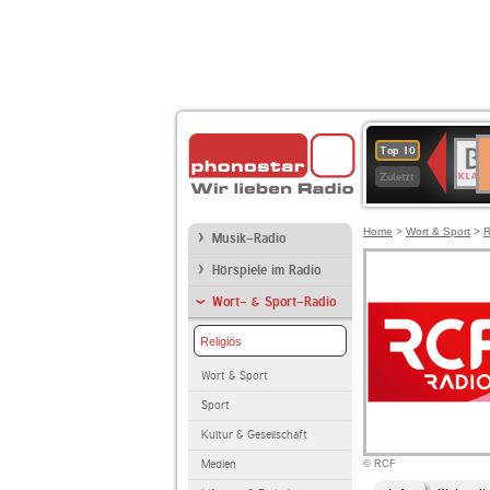
D
BR-
Top 10
Ku
KLAS
Zuletzt
Home
>
Wort & Sport
>
R
Musik-Radio
Hörspiele im Radio
Wort- & Sport-Radio
Religiös
Wort & Sport
Sport
Kultur & Gesellschaft
Medien
© RCF