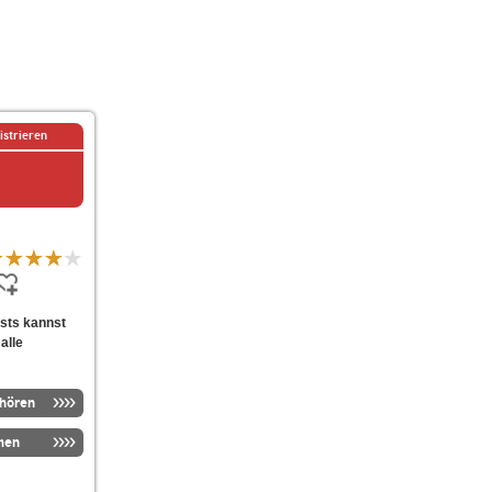
istrieren
asts kannst
alle
nhören
men