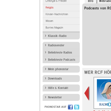
Lifestyle & Freizeit
Info
Webradi
Religiös
Podcasts von R
Kinder-Nachrichten
Wissen
Buntes Magazin
Klassik-Radio
Radiosender
Beliebteste Radios
Beliebteste Podcasts
Mein phonostar
WER RCF HÖ
Downloads
Hilfe & Kontakt
Newsletter
PHONOSTAR AUF