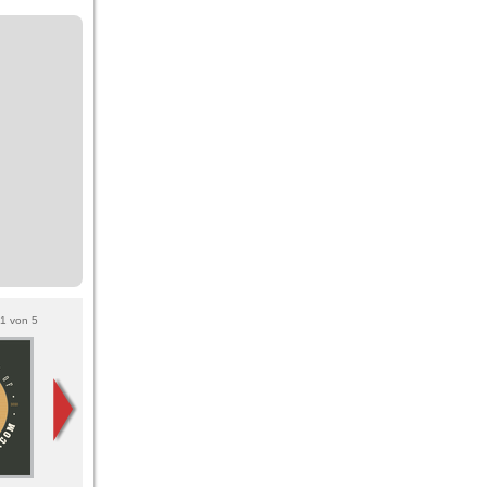
1
von
5