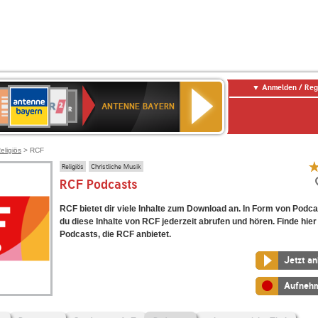
Anmelden / Reg
ANTENNE
eutschlandfunk
WDR
Deutschlandfunk
80er
SWR3
WDR
NDR
SWR
BAYERN
ANTENNE BAYERN
ltur
2
SIK
90er
4
2
Kultur
OLDIE
ANTENNE
eligiös
> RCF
Religiös
Christliche Musik
RCF Podcasts
RCF bietet dir viele Inhalte zum Download an. In Form von Podc
du diese Inhalte von RCF jederzeit abrufen und hören. Finde hier 
Podcasts, die RCF anbietet.
Jetzt a
Aufneh