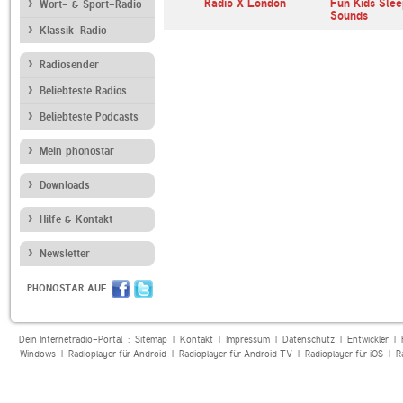
o Ulster
BBC Radio 1
Radio X London
Fun Kids Slee
Wort- & Sport-Radio
Sounds
Klassik-Radio
Radiosender
Beliebteste Radios
Beliebteste Podcasts
Mein phonostar
Downloads
Hilfe & Kontakt
Newsletter
PHONOSTAR AUF
Dein Internetradio-Portal :
Sitemap
|
Kontakt
|
Impressum
|
Datenschutz
|
Entwickler
|
Windows
|
Radioplayer für Android
|
Radioplayer für Android TV
|
Radioplayer für iOS
|
R