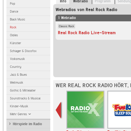
Info
Webradio
Programm
Sendun
Pop
Webradios von Real Rock Radio
Dance
1 Webradio
Black Music
Classic Rock
Rock
Real Rock Radio Live-Stream
Oldies
Künstler
Schlager & Discofox
Volksmusik
Country
Jazz & Blues
Weltmusik
WER REAL ROCK RADIO HÖRT,
Gothic & Mittelalter
Soundtracks & Musical
Kinder-Musik
Mehr Genres
Hörspiele im Radio