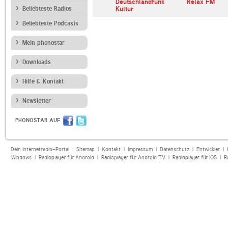
Perfect Smooth Jazz
Deutschlandfunk
Relax FM
Beliebteste Radios
Kultur
Beliebteste Podcasts
Mein phonostar
Downloads
Hilfe & Kontakt
Newsletter
PHONOSTAR AUF
Dein Internetradio-Portal :
Sitemap
|
Kontakt
|
Impressum
|
Datenschutz
|
Entwickler
|
Windows
|
Radioplayer für Android
|
Radioplayer für Android TV
|
Radioplayer für iOS
|
R