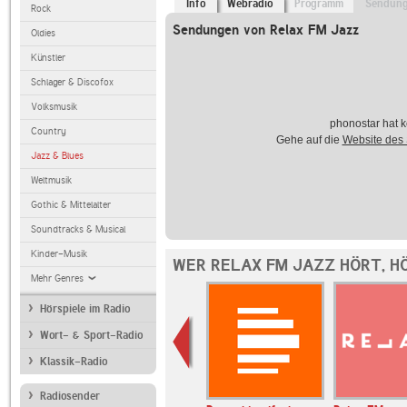
Info
Webradio
Programm
Sendun
Rock
Sendungen von Relax FM Jazz
Oldies
Künstler
Schlager & Discofox
Volksmusik
phonostar hat k
Country
Gehe auf die
Website des
Jazz & Blues
Weltmusik
Gothic & Mittelalter
Soundtracks & Musical
Kinder-Musik
WER RELAX FM JAZZ HÖRT, H
Mehr Genres
Hörspiele im Radio
Wort- & Sport-Radio
Klassik-Radio
Radiosender