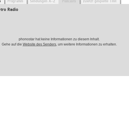
o
Programm
Sendungen A-Z
Podcasts
zuletzt gespielte Titel
tro Radio
phonostar hat keine Informationen zu diesem Inhalt.
Gehe auf die
Website des Senders
, um weitere Informationen zu erhalten.