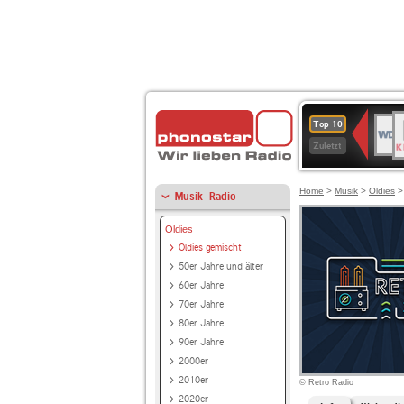
B
WDR
Top 10
K
4
Zuletzt
Home
>
Musik
>
Oldies
Musik-Radio
Oldies
Oldies gemischt
50er Jahre und älter
60er Jahre
70er Jahre
80er Jahre
90er Jahre
2000er
2010er
© Retro Radio
2020er