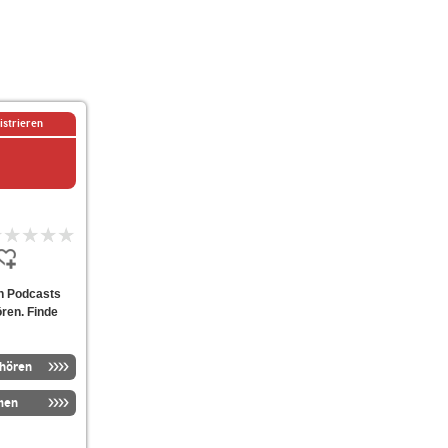
istrieren
on Podcasts
ören. Finde
nhören
men