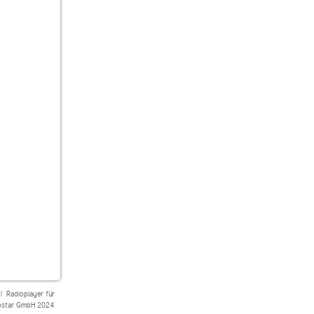
|
Radioplayer für
star GmbH 2024