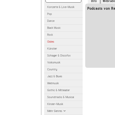
Info
Webradi
Konzerte & Live-Musik
Podcasts von Re
Pop
Dance
Black Music
Rock
Oldies
Künstler
Schlager & Discofox
Volksmusik
Country
Jazz & Blues
Weltmusik
Gothic & Mittelalter
Soundtracks & Musical
Kinder-Musik
Mehr Genres