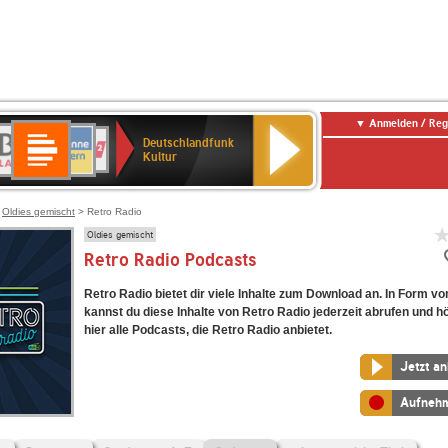
Anmelden / Reg
Deutschlandfunk
R-
ANTENNE
Deutschlandfunk
80er
SWR3
NDR
WDR
SWR
Deutschlandfunk
Kultur
LASSIK
BAYERN
90er
2
2
Kultur
Kultur
OLDIE
ANTENNE
>
Oldies gemischt
> Retro Radio
Oldies gemischt
Retro Radio Podcasts
Retro Radio bietet dir viele Inhalte zum Download an. In Form v
kannst du diese Inhalte von Retro Radio jederzeit abrufen und h
hier alle Podcasts, die Retro Radio anbietet.
Jetzt a
Aufneh