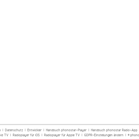
m
|
Datenschutz
|
Entwickler
|
Handbuch phonostar-Player
|
Handbuch phonostar Radio-App
oid TV
|
Radioplayer für iOS
|
Radioplayer für Apple TV
|
GDPR-Einstellungen ändern
| © phono