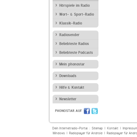
Hörspiele im Radio
Wort- & Sport-Radio
Klassik-Radio
Radiosender
Beliebteste Radios
Beliebteste Podcasts
Mein phonostar
Downloads
Hilfe & Kontakt
Newsletter
PHONOSTAR AUF
Dein Internetradio-Portal :
Sitemap
|
Kontakt
|
Impressu
Windows
|
Radioplayer für Android
|
Radioplayer für Andr