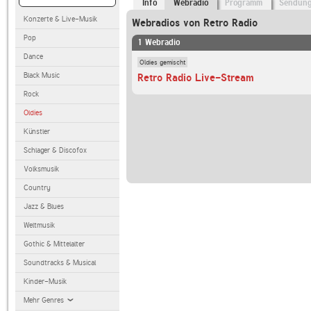
Info
Webradio
Programm
Sendun
Konzerte & Live-Musik
Webradios von Retro Radio
Pop
1 Webradio
Dance
Oldies gemischt
Black Music
Retro Radio Live-Stream
Rock
Oldies
Künstler
Schlager & Discofox
Volksmusik
Country
Jazz & Blues
Weltmusik
Gothic & Mittelalter
Soundtracks & Musical
Kinder-Musik
Mehr Genres