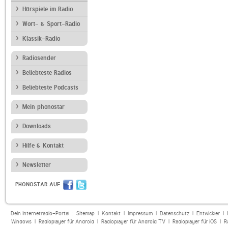
Hörspiele im Radio
Wort- & Sport-Radio
Klassik-Radio
Radiosender
Beliebteste Radios
Beliebteste Podcasts
Mein phonostar
Downloads
Hilfe & Kontakt
Newsletter
PHONOSTAR AUF
Dein Internetradio-Portal :
Sitemap
|
Kontakt
|
Impressum
|
Datenschutz
|
Entwickler
|
Windows
|
Radioplayer für Android
|
Radioplayer für Android TV
|
Radioplayer für iOS
|
R