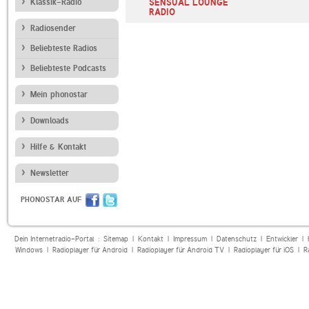
Klassik-Radio
SENSUAL LOUNGE
RADIO
Radiosender
Beliebteste Radios
Beliebteste Podcasts
Mein phonostar
Downloads
Hilfe & Kontakt
Newsletter
PHONOSTAR AUF
Dein Internetradio-Portal :
Sitemap
|
Kontakt
|
Impressum
|
Datenschutz
|
Entwickler
|
Windows
|
Radioplayer für Android
|
Radioplayer für Android TV
|
Radioplayer für iOS
|
R