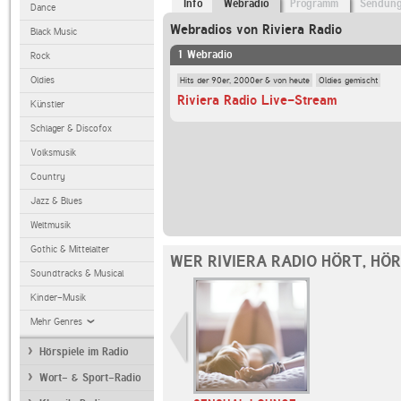
Info
Webradio
Programm
Sendun
Dance
Webradios von Riviera Radio
Black Music
1 Webradio
Rock
Hits der 90er, 2000er & von heute
Oldies gemischt
Oldies
Riviera Radio Live-Stream
Künstler
Schlager & Discofox
Volksmusik
Country
Jazz & Blues
Weltmusik
Gothic & Mittelalter
WER RIVIERA RADIO HÖRT, HÖ
Soundtracks & Musical
Kinder-Musik
Mehr Genres
Hörspiele im Radio
Wort- & Sport-Radio