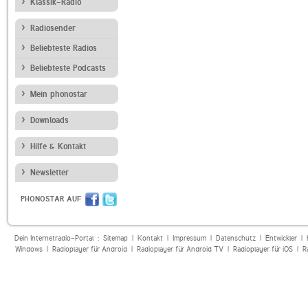
Klassik-Radio
Radiosender
Beliebteste Radios
Beliebteste Podcasts
Mein phonostar
Downloads
Hilfe & Kontakt
Newsletter
PHONOSTAR AUF
Dein Internetradio-Portal :
Sitemap
|
Kontakt
|
Impressum
|
Datenschutz
|
Entwickler
|
Windows
|
Radioplayer für Android
|
Radioplayer für Android TV
|
Radioplayer für iOS
|
R