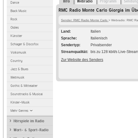
Info
Webradio
Programm
Sendun
Dance
RMC Radio Monte Carlo Giorgia im Übe
Black Music
Rock
Sender: RMC Radio Monte Carlo
> Webradio: RMC Rad
Oldies
Land
Italien
Künstler
Sprache
Italienisch
Schlager & Discofox
Sendertyp
Privatsender
Streamqualität
bis zu 128 kbit/s Live-Strea
Volksmusik
Zur Website des Senders
Country
Jazz & Blues
Weltmusik
Gothic & Mittelalter
Soundtracks & Musical
Kinder-Musik
Mehr Genres
Hörspiele im Radio
Wort- & Sport-Radio