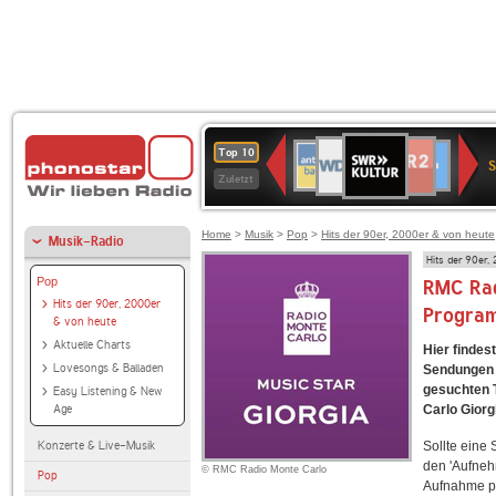
SWR
WDR
NDR
ANTENNE
80er
SWR3
WDR
BR-
Deutschlandfunk
Deutschlandfun
Top 10
Kultur
S
2
2
BAYERN
90er
4
KLASSIK
Kultur
Zuletzt
OLDIE
ANTENNE
Home
>
Musik
>
Pop
>
Hits der 90er, 2000er & von heute
Musik-Radio
Hits der 90er,
Pop
RMC Rad
Hits der 90er, 2000er
Progra
& von heute
Aktuelle Charts
Hier findes
Lovesongs & Balladen
Sendungen f
gesuchten T
Easy Listening & New
Age
Carlo Giorg
Konzerte & Live-Musik
Sollte eine
den 'Aufneh
© RMC Radio Monte Carlo
Pop
Aufnahme p