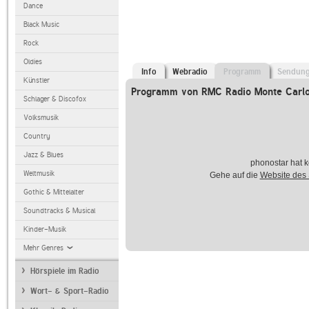
Dance
Black Music
Rock
Oldies
Info
Webradio
Programm
Sendun
Künstler
Programm von RMC Radio Monte Carlo
Schlager & Discofox
Volksmusik
Country
Jazz & Blues
phonostar hat k
Weltmusik
Gehe auf die
Website des
Gothic & Mittelalter
Soundtracks & Musical
Kinder-Musik
Mehr Genres
Hörspiele im Radio
Wort- & Sport-Radio