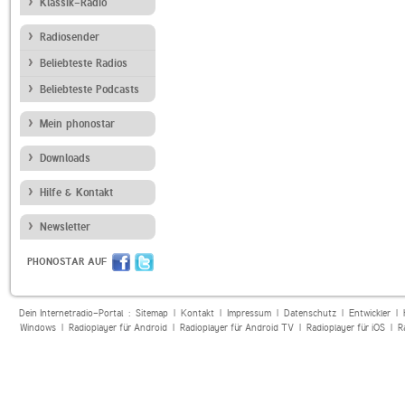
Klassik-Radio
Radiosender
Beliebteste Radios
Beliebteste Podcasts
Mein phonostar
Downloads
Hilfe & Kontakt
Newsletter
PHONOSTAR AUF
Dein Internetradio-Portal :
Sitemap
|
Kontakt
|
Impressum
|
Datenschutz
|
Entwickler
|
Windows
|
Radioplayer für Android
|
Radioplayer für Android TV
|
Radioplayer für iOS
|
R