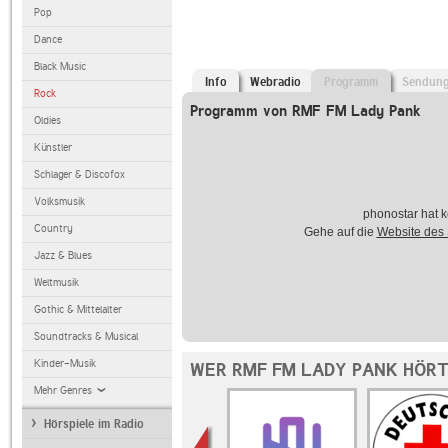
Pop
Dance
Black Music
Info
Webradio
Programm
Sendun
Rock
Programm von RMF FM Lady Pank
Oldies
Künstler
Schlager & Discofox
Volksmusik
phonostar hat k
Country
Gehe auf die
Website des
Jazz & Blues
Weltmusik
Gothic & Mittelalter
Soundtracks & Musical
Kinder-Musik
WER RMF FM LADY PANK HÖRT
Mehr Genres
Hörspiele im Radio