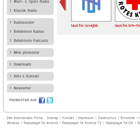
Wort- & Sport-Radio
Klassik-Radio
Radiosender
 101.5
MDR SPUTNIK Club
laut.fm lovejbb
laut.fm krh-f
Channel
Beliebteste Radios
Beliebteste Podcasts
Mein phonostar
Downloads
Hilfe & Kontakt
Newsletter
PHONOSTAR AUF
Dein Internetradio-Portal :
Sitemap
|
Kontakt
|
Impressum
|
Datenschutz
|
Entwickler
|
Windows
|
Radioplayer für Android
|
Radioplayer für Android TV
|
Radioplayer für iOS
|
R