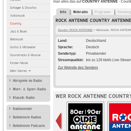
man alles das auf
COUNTRY ANTENNE
- Countr
Schlager & Discofox
Info
Webradio
Programm
Sendun
Volksmusik
ROCK ANTENNE COUNTRY ANTENNE i
Country
Sender: ROCK ANTENNE
> Webradio: ROCK ANTE
Jazz & Blues
Weltmusik
Land
Deutschland
Sprache
Deutsch
Gothic & Mittelalter
Sendertyp
Privatsender
Soundtracks & Musical
Streamqualität
bis zu 128 kbit/s Live-Strea
Kinder-Musik
Zur Website des Senders
Mehr Genres
Hörspiele im Radio
Wort- & Sport-Radio
WER ROCK ANTENNE COUNTRY
Klassik-Radio
Radiosender
Beliebteste Radios
Beliebteste Podcasts