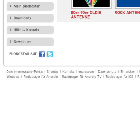
Mein phonostar
aldradio
SWR4 Baden-
80er 90er OLDIE
ROCK ANTE
Württemberg
ANTENNE
Downloads
Hilfe & Kontakt
Newsletter
PHONOSTAR AUF
Dein Internetradio-Portal :
Sitemap
|
Kontakt
|
Impressum
|
Datenschutz
|
Entwickler
|
Windows
|
Radioplayer für Android
|
Radioplayer für Android TV
|
Radioplayer für iOS
|
R