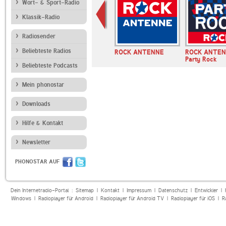
Wort- & Sport-Radio
Klassik-Radio
Radiosender
Beliebteste Radios
 Radio
Deutschlandfunk
ROCK ANTENNE
ROCK ANTE
Party Rock
Beliebteste Podcasts
Mein phonostar
Downloads
Hilfe & Kontakt
Newsletter
PHONOSTAR AUF
Dein Internetradio-Portal :
Sitemap
|
Kontakt
|
Impressum
|
Datenschutz
|
Entwickler
|
Windows
|
Radioplayer für Android
|
Radioplayer für Android TV
|
Radioplayer für iOS
|
R