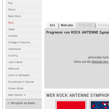
Pop
Dance
Black Music
Rock
Info
Webradio
Programm
Sendun
Oldies
Programm von ROCK ANTENNE Symph
Künstler
Schlager & Discofox
Volksmusik
Country
phonostar hat k
Gehe auf die
Website des
Jazz & Blues
Weltmusik
Gothic & Mittelalter
Soundtracks & Musical
Kinder-Musik
WER ROCK ANTENNE SYMPHON
Mehr Genres
Hörspiele im Radio