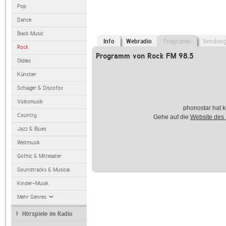
Pop
Dance
Black Music
Info
Webradio
Programm
Sendun
Rock
Programm von Rock FM 98.5
Oldies
Künstler
Schlager & Discofox
Volksmusik
phonostar hat k
Country
Gehe auf die
Website des
Jazz & Blues
Weltmusik
Gothic & Mittelalter
Soundtracks & Musical
Kinder-Musik
Mehr Genres
Hörspiele im Radio