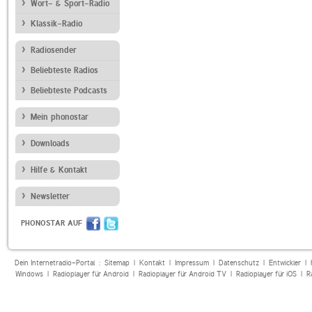
Wort- & Sport-Radio
Klassik-Radio
Radiosender
Beliebteste Radios
Beliebteste Podcasts
Mein phonostar
Downloads
Hilfe & Kontakt
Newsletter
PHONOSTAR AUF
Dein Internetradio-Portal :
Sitemap
|
Kontakt
|
Impressum
|
Datenschutz
|
Entwickler
|
Windows
|
Radioplayer für Android
|
Radioplayer für Android TV
|
Radioplayer für iOS
|
R