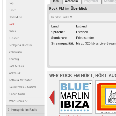
Info
Webradio
Programm
Sendun
Pop
Rock FM im Überblick
Dance
Black Music
Sender: Rock FM
Rock
Land
Estland
Oldies
Sprache
Estnisch
Sendertyp
Privatsender
Künstler
Streamqualität
bis zu 320 kbit/s Live-Strea
Schlager & Discofox
Volksmusik
Country
Jazz & Blues
Weltmusik
WER ROCK FM HÖRT, HÖRT AU
Gothic & Mittelalter
Soundtracks & Musical
Kinder-Musik
Mehr Genres
Hörspiele im Radio