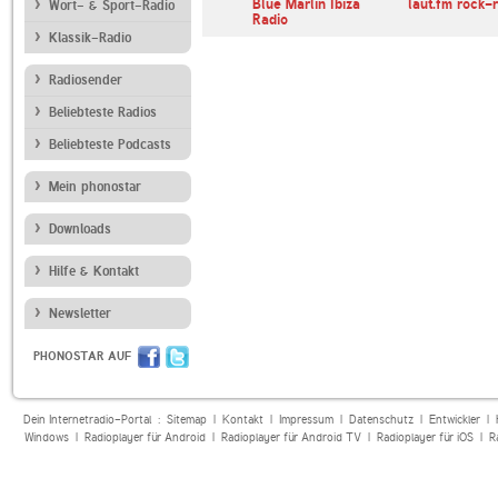
ur
Deutschlandfunk
Blue Marlin Ibiza
laut.fm rock-
Wort- & Sport-Radio
Radio
Klassik-Radio
Radiosender
Beliebteste Radios
Beliebteste Podcasts
Mein phonostar
Downloads
Hilfe & Kontakt
Newsletter
PHONOSTAR AUF
Dein Internetradio-Portal :
Sitemap
|
Kontakt
|
Impressum
|
Datenschutz
|
Entwickler
|
Windows
|
Radioplayer für Android
|
Radioplayer für Android TV
|
Radioplayer für iOS
|
R