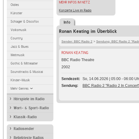
MEHR INFOS IM NETZ
Oldies
Konzerte Live im Radio
Künstler
Schlager & Discofox
Info
Volksmusik
Ronan Keating im Überblick
Country
Sender: BBC Radio 2
>
Sendung: BBC Radio 2 "Radio
Jazz & Blues
RONAN KEATING
Weltmusik
BBC Radio Theatre
Gothic & Mittelalter
2002
Soundtracks & Musical
Sendezeit
So, 14.06.2026 | 05:00 - 06:00 Uh
Kinder-Musik
Sendung
BBC Radio 2 "Radio 2 In Concert
Mehr Genres
Hörspiele im Radio
Wort- & Sport-Radio
Klassik-Radio
Radiosender
Beliebteste Radios