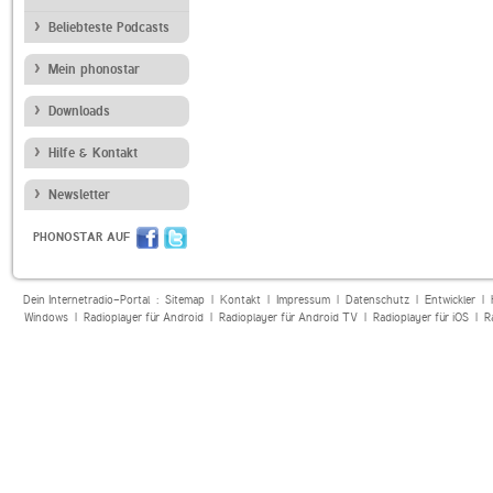
Beliebteste Podcasts
Mein phonostar
Downloads
Hilfe & Kontakt
Newsletter
PHONOSTAR AUF
Dein Internetradio-Portal :
Sitemap
|
Kontakt
|
Impressum
|
Datenschutz
|
Entwickler
|
Windows
|
Radioplayer für Android
|
Radioplayer für Android TV
|
Radioplayer für iOS
|
R