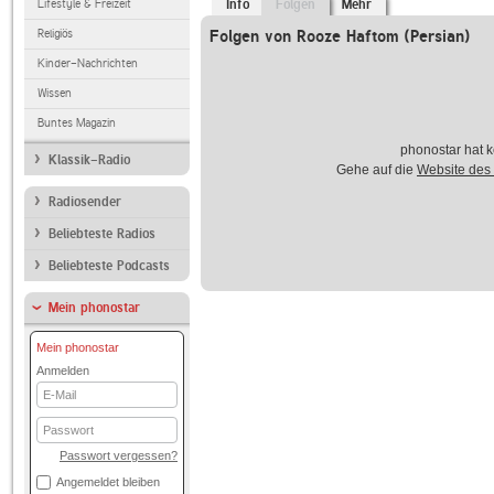
Lifestyle & Freizeit
Info
Folgen
Mehr
Religiös
Folgen von Rooze Haftom (Persian)
Kinder-Nachrichten
Wissen
Buntes Magazin
phonostar hat k
Klassik-Radio
Gehe auf die
Website des
Radiosender
Beliebteste Radios
Beliebteste Podcasts
Mein phonostar
Mein phonostar
Anmelden
E-
Mail
Passwort
Passwort vergessen?
Angemeldet bleiben