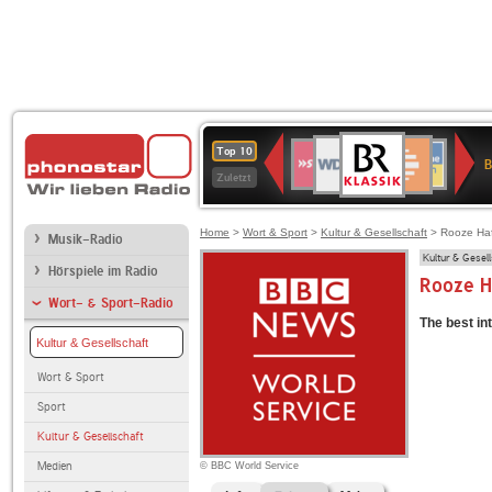
BR-
WDR
Deutschlandfunk
SWR3
Deutschlandfunk
80er
NDR
ANTENNE
SWR
Top 10
KLASSIK
B
4
Kultur
90er
2
BAYERN
Kultur
Zuletzt
OLDIE
ANTENNE
Home
>
Wort & Sport
>
Kultur & Gesellschaft
> Rooze Haf
Musik-Radio
Kultur & Gesel
Hörspiele im Radio
Rooze H
Wort- & Sport-Radio
The best i
Kultur & Gesellschaft
Wort & Sport
Sport
Kultur & Gesellschaft
Medien
© BBC World Service