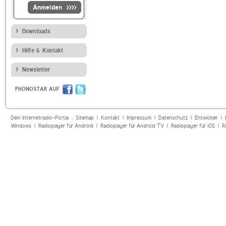
Anmelden
Downloads
Hilfe & Kontakt
Newsletter
PHONOSTAR AUF
Dein Internetradio-Portal :
Sitemap
|
Kontakt
|
Impressum
|
Datenschutz
|
Entwickler
|
Windows
|
Radioplayer für Android
|
Radioplayer für Android TV
|
Radioplayer für iOS
|
R