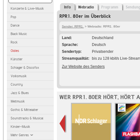
Info
Webradio
Programm
Sendun
Konzerte & Live-Musik
RPR1. 80er im Überblick
Pop
Dance
Sender: RPR1.
> Webradio: RPR1. 80er
Black Music
Land
Deutschland
Rock
Sprache
Deutsch
Oldies
Sendertyp
Privatsender
Streamqualität
bis zu 128 kbit/s Live-Strea
Künstler
Zur Website des Senders
Schlager & Discofox
Volksmusik
Country
Jazz & Blues
WER RPR1. 80ER HÖRT, HÖRT 
Weltmusik
Gothic & Mittelalter
Soundtracks & Musical
Kinder-Musik
Mehr Genres