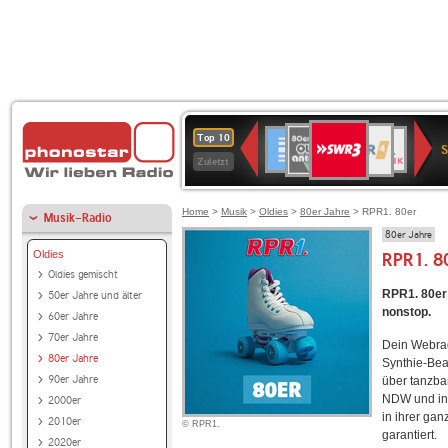
SWR3
80er
WDR
Deutschlandfunk
NDR
BR-
SWR
Top 10
90er
4
2
KLASSIK
Kultur
Zuletzt
OLDIE
ANTENNE
Home
>
Musik
>
Oldies
>
80er Jahre
> RPR1. 80er
Musik-Radio
80er Jahre
Oldies
RPR1. 8
Oldies gemischt
RPR1. 80er 
50er Jahre und älter
nonstop.
60er Jahre
70er Jahre
Dein Webrad
80er Jahre
Synthie-Bea
90er Jahre
über tanzbar
NDW und in
2000er
in ihrer gan
2010er
© RPR1.
garantiert.
2020er