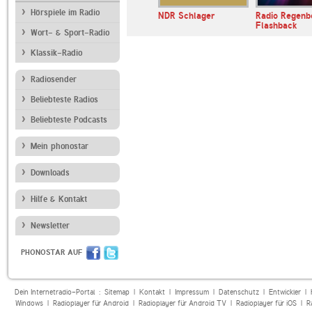
Hörspiele im Radio
 Brandenburg
NDR 90,3
NDR Schlager
Radio Regenb
Flashback
Wort- & Sport-Radio
Klassik-Radio
Radiosender
Beliebteste Radios
Beliebteste Podcasts
Mein phonostar
Downloads
Hilfe & Kontakt
Newsletter
PHONOSTAR AUF
Dein Internetradio-Portal :
Sitemap
|
Kontakt
|
Impressum
|
Datenschutz
|
Entwickler
|
Windows
|
Radioplayer für Android
|
Radioplayer für Android TV
|
Radioplayer für iOS
|
R