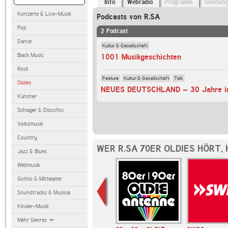
Info
Webradio
Programm
Sendun
Konzerte & Live-Musik
Podcasts von R.SA
Pop
2 Podcast
Dance
Kultur & Gesellschaft
Black Music
1001 Musikgeschichten
Rock
Feature
Kultur & Gesellschaft
Talk
Oldies
NEUES DEUTSCHLAND – 30 Jahre in
Künstler
Schlager & Discofox
Volksmusik
Country
WER R.SA 70ER OLDIES HÖRT,
Jazz & Blues
Weltmusik
Gothic & Mittelalter
Soundtracks & Musical
Kinder-Musik
Mehr Genres