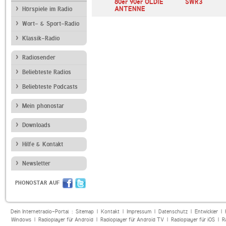
Nostalgie Plus
80er 90er OLDIE
SWR3
ANTENNE
Hörspiele im Radio
Wort- & Sport-Radio
Klassik-Radio
Radiosender
Beliebteste Radios
Beliebteste Podcasts
Mein phonostar
Downloads
Hilfe & Kontakt
Newsletter
PHONOSTAR AUF
Dein Internetradio-Portal :
Sitemap
|
Kontakt
|
Impressum
|
Datenschutz
|
Entwickler
|
Windows
|
Radioplayer für Android
|
Radioplayer für Android TV
|
Radioplayer für iOS
|
R