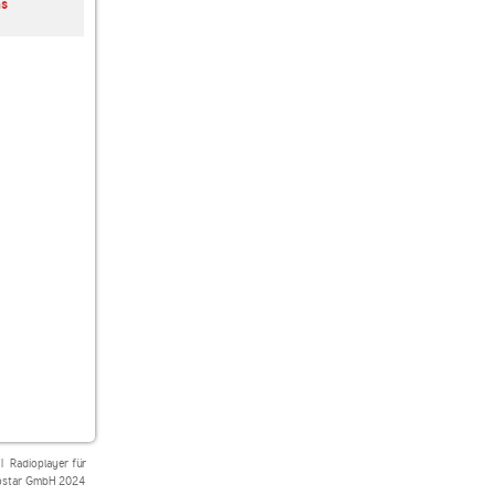
as
Am Morgen
Lesezeit
Doppelkopf
vorgelesen
|
Radioplayer für
star GmbH 2024