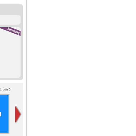
1
von
5