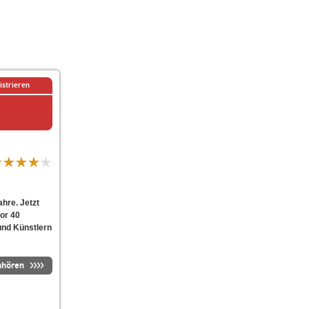
istrieren
ahre. Jetzt
or 40
und Künstlern
nhören