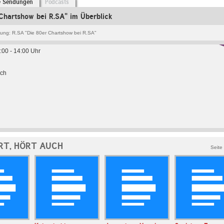
e Sendungen
Podcasts
Chartshow bei R.SA" im Überblick
ng: R.SA "Die 80er Chartshow bei R.SA"
:00 - 14:00 Uhr
sch
RT, HÖRT AUCH
Seite