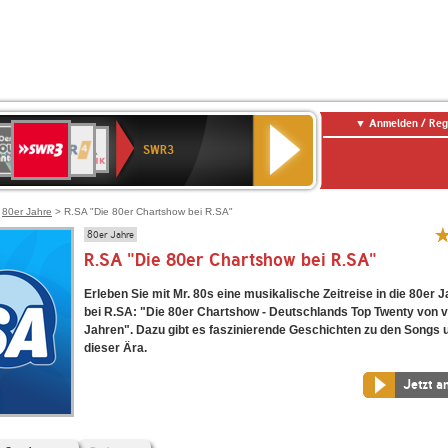
Anmelden / Reg
SWR3
0er
WDR
chlandfunk
NDR
BR-
SWR
SWR3
0er
4
2
KLASSIK
Kultur
LDIE
NTENNE
>
80er Jahre
> R.SA "Die 80er Chartshow bei R.SA"
80er Jahre
R.SA "Die 80er Chartshow bei R.SA"
Erleben Sie mit Mr. 80s eine musikalische Zeitreise in die 80er J
bei R.SA: "Die 80er Chartshow - Deutschlands Top Twenty von v
Jahren". Dazu gibt es faszinierende Geschichten zu den Songs 
dieser Ära.
Jetzt a