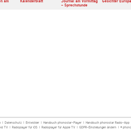
en am
Kalenderblatt
Journal am Vormittag
Gesichter Europ
- Sprechstunde
m
|
Datenschutz
|
Entwickler
|
Handbuch phonostar-Player
|
Handbuch phonostar Radio-App
oid TV
|
Radioplayer für iOS
|
Radioplayer für Apple TV
|
GDPR-Einstellungen ändern
| © phono