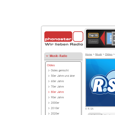
8
Deuts
Top 10
9
Zuletzt
O
A
Home
>
Musik
>
Oldies
Musik-Radio
Oldies
Oldies gemischt
50er Jahre und älter
60er Jahre
70er Jahre
80er Jahre
90er Jahre
2000er
2010er
© R.SA
2020er