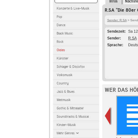
Infos
Nächst
Konzerte & Live-Musik
R.SA "Die 80er 
Pop
Sender: R.SA
> Sendu
Dance
Sendezeit
Sa 12
Black Music
Sender
R.SA
Rock
Sprache
Deut
Oldies
Künstler
Schlager & Discofox
Volksmusik
Country
WER DAS HÖ
Jazz & Blues
Weltmusik
Gothic & Mittelalter
Soundtracks & Musical
Kinder-Musik
Mehr Genres