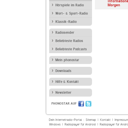
Betthupferl
ARD Radiofestival:
Information
Jazz
Morgen
Hörspiele im Radio
Wort- & Sport-Radio
Klassik-Radio
Radiosender
Beliebteste Radios
Beliebteste Podcasts
Mein phonostar
Downloads
Hilfe & Kontakt
Newsletter
PHONOSTAR AUF
Dein Internetradio-Portal :
Sitemap
|
Kontakt
|
Impressu
Windows
|
Radioplayer für Android
|
Radioplayer für Andr