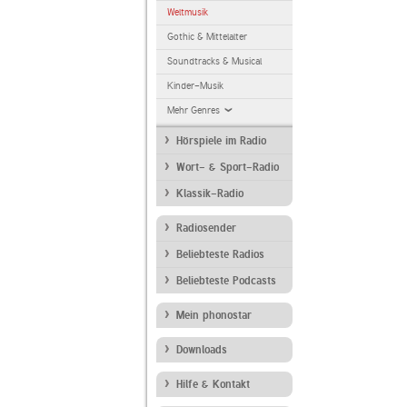
Weltmusik
Gothic & Mittelalter
Soundtracks & Musical
Kinder-Musik
Mehr Genres
Hörspiele im Radio
Wort- & Sport-Radio
Klassik-Radio
Radiosender
Beliebteste Radios
Beliebteste Podcasts
Mein phonostar
Downloads
Hilfe & Kontakt