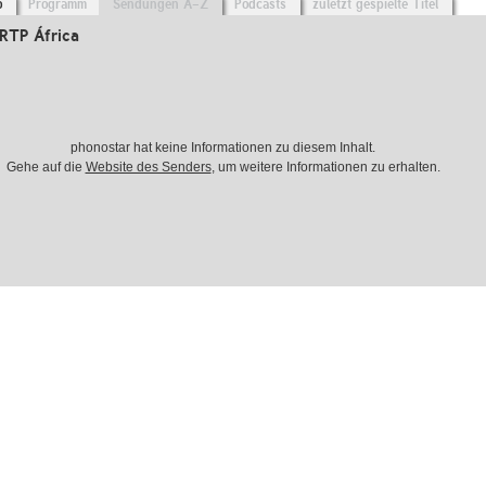
o
Programm
Sendungen A-Z
Podcasts
zuletzt gespielte Titel
RTP África
phonostar hat keine Informationen zu diesem Inhalt.
Gehe auf die
Website des Senders
, um weitere Informationen zu erhalten.