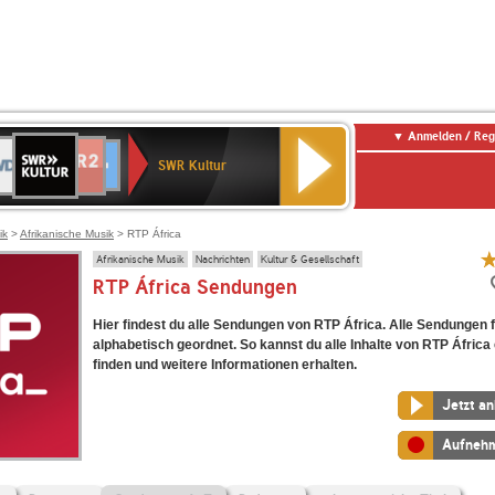
Anmelden / Reg
SWR
DR
NDR
ENNE
80er
SWR3
WDR
BR-
Deutschlandfunk
Deutschlandfunk
Kultur
SWR Kultur
2
ERN
90er
4
KLASSIK
Kultur
OLDIE
ANTENNE
ik
>
Afrikanische Musik
> RTP África
Afrikanische Musik
Nachrichten
Kultur & Gesellschaft
RTP África Sendungen
Hier findest du alle Sendungen von RTP África. Alle Sendungen f
alphabetisch geordnet. So kannst du alle Inhalte von RTP África
finden und weitere Informationen erhalten.
Jetzt a
Aufneh