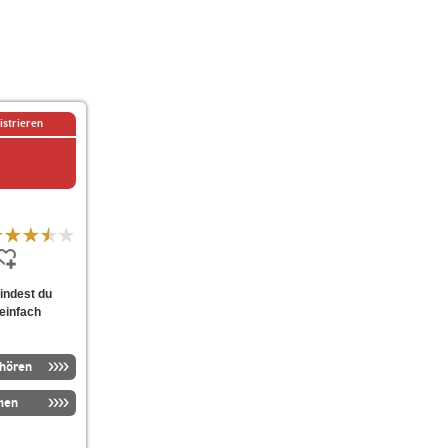
istrieren
indest du
 einfach
nhören
men