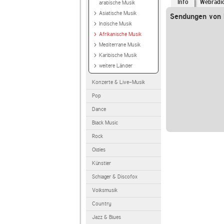
Info
Webradi
arabische Musik
Asiatische Musik
Sendungen von 
Indische Musik
Afrikanische Musik
Mediterrane Musik
Karibische Musik
weitere Länder
Konzerte & Live-Musik
Pop
Dance
Black Music
Rock
Oldies
Künstler
Schlager & Discofox
Volksmusik
Country
Jazz & Blues