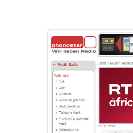
W
ANT
Top 10
2
BAY
Zuletzt
Home
>
Musik
>
Weltmus
Musik-Radio
Weltmusik
Folk
Latin
Chanson
Weltmusik gemischt
Deutsche Musik
Türkische Musik
Russische & slawische
Musik
© RTP África
Orientalische &