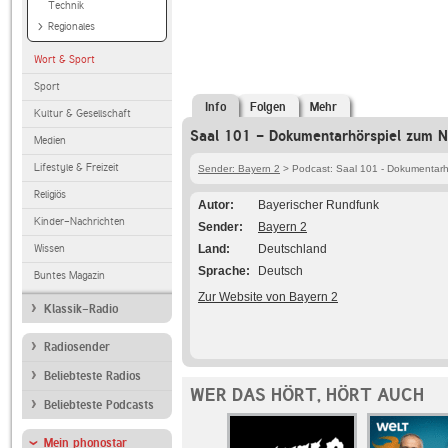
Technik
Regionales
Wort & Sport
Sport
Info
Folgen
Mehr
Kultur & Gesellschaft
Saal 101 - Dokumentarhörspiel zum N
Medien
Lifestyle & Freizeit
Sender: Bayern 2
> Podcast: Saal 101 - Dokumentarh
Religiös
Autor
Bayerischer Rundfunk
Kinder-Nachrichten
Sender
Bayern 2
Wissen
Land
Deutschland
Sprache
Deutsch
Buntes Magazin
Zur Website von Bayern 2
Klassik-Radio
Radiosender
Beliebteste Radios
WER DAS HÖRT, HÖRT AUCH
Beliebteste Podcasts
Mein phonostar