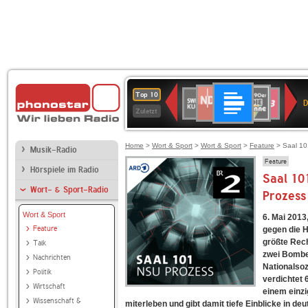
Deutschlandfunk
NDR
80er
SWR
SWR3
Top 10
D
2
90er
Kultur
Zuletzt
OLDIE
ANTENNE
Home
>
Wort & Sport
>
Wort & Sport
>
Feature
> Saal 10
Musik-Radio
Feature
Hörspiele im Radio
Saal 10
Wort- & Sport-Radio
Prozess
Wort & Sport
6. Mai 2013
Feature
gegen die H
größte Rec
Talk
zwei Bombe
Nachrichten
Nationalsoz
Politik
verdichtet 
Wirtschaft
einem einzi
Wissenschaft &
miterleben und gibt damit tiefe Einblicke in d