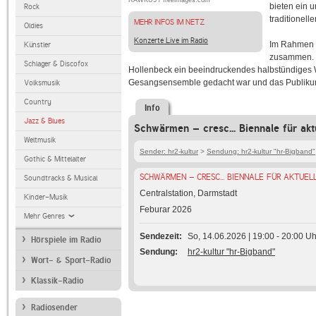
RAWKU5 / freeimages.com
bieten ein 
Rock
traditionell
MEHR INFOS IM NETZ
Oldies
Konzerte Live im Radio
Im Rahmen d
Künstler
zusammen. F
Schlager & Discofox
Hollenbeck ein beeindruckendes halbstündiges W
Gesangsensemble gedacht war und das Publikum 
Volksmusik
Country
Info
Jazz & Blues
Schwärmen – cresc... Biennale für akt
Weltmusik
Sender: hr2-kultur
>
Sendung: hr2-kultur "hr-Bigband"
Gothic & Mittelalter
SCHWÄRMEN – CRESC... BIENNALE FÜR AKTUEL
Soundtracks & Musical
Centralstation, Darmstadt
Kinder-Musik
Feburar 2026
Mehr Genres
Sendezeit
So, 14.06.2026 | 19:00 - 20:00 Uh
Hörspiele im Radio
Sendung
hr2-kultur "hr-Bigband"
Wort- & Sport-Radio
Klassik-Radio
Radiosender