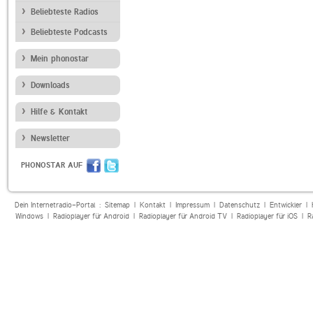
Beliebteste Radios
Beliebteste Podcasts
Mein phonostar
Downloads
Hilfe & Kontakt
Newsletter
PHONOSTAR AUF
Dein Internetradio-Portal :
Sitemap
|
Kontakt
|
Impressum
|
Datenschutz
|
Entwickler
|
Windows
|
Radioplayer für Android
|
Radioplayer für Android TV
|
Radioplayer für iOS
|
R