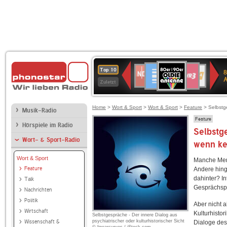
80er
Deutschlandfunk
SWR3
NDR
WDR
SWR
Top 10
8
90er
2
4
Kultur
Zuletzt
OLDIE
ANTENNE
Home
>
Wort & Sport
>
Wort & Sport
>
Feature
> Selbstge
Musik-Radio
Feature
Hörspiele im Radio
Selbstg
Wort- & Sport-Radio
wenn ke
Wort & Sport
Manche Mens
Feature
Andere hing
dahinter? In
Talk
Gesprächspar
Nachrichten
Politik
Aber nicht a
Wirtschaft
Kulturhisto
Selbstgespräche - Der innere Dialog aus
Wissenschaft &
psychiatrischer oder kulturhistorischer Sicht
Dialoge des