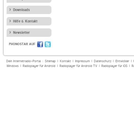
Downloads
Hilfe & Kontakt
Newsletter
PHONOSTAR AUF
Dein Internetradio-Portal :
Sitemap
|
Kontakt
|
Impressum
|
Datenschutz
|
Entwickler
|
Windows
|
Radioplayer für Android
|
Radioplayer für Android TV
|
Radioplayer für iOS
|
R