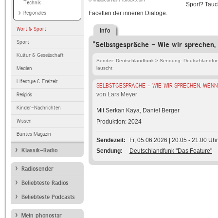
© linearcurves / iStock.com
Technik
Sport? Tauch
Regionales
Facetten der inneren Dialoge.
Wort & Sport
Info
Sport
"Selbstgespräche - Wie wir sprechen, 
Kultur & Gesellschaft
Sender: Deutschlandfunk
>
Sendung: Deutschlandfun
Medien
lauscht
Lifestyle & Freizeit
SELBSTGESPRÄCHE - WIE WIR SPRECHEN, WENN
von Lars Meyer
Religiös
Kinder-Nachrichten
Mit Serkan Kaya, Daniel Berger
Wissen
Produktion: 2024
Buntes Magazin
Sendezeit
Fr, 05.06.2026 | 20:05 - 21:00 Uhr
Klassik-Radio
Sendung
Deutschlandfunk "Das Feature"
Radiosender
Beliebteste Radios
Beliebteste Podcasts
Mein phonostar