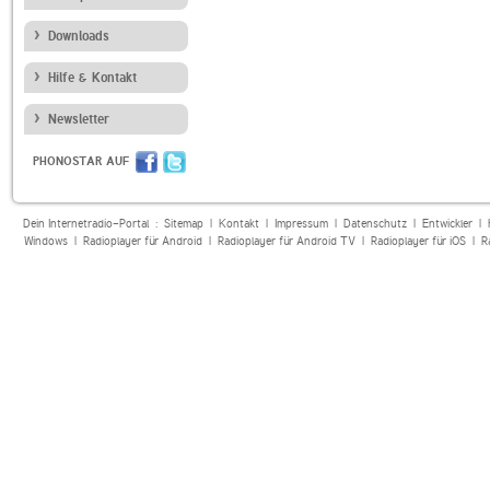
Downloads
Hilfe & Kontakt
Newsletter
PHONOSTAR AUF
Dein Internetradio-Portal :
Sitemap
|
Kontakt
|
Impressum
|
Datenschutz
|
Entwickler
|
Windows
|
Radioplayer für Android
|
Radioplayer für Android TV
|
Radioplayer für iOS
|
R