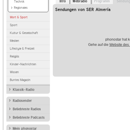
Info
Webradio
Programm
Sendun
Technik
Regionales
Sendungen von SER Almería
Wort & Sport
Sport
Kultur & Gesellschaft
phonostar hat k
Medien
Gehe auf die
Website des
Lifestyle & Freizeit
Religiös
Kinder-Nachrichten
Wissen
Buntes Magazin
Klassik-Radio
Radiosender
Beliebteste Radios
Beliebteste Podcasts
Mein phonostar