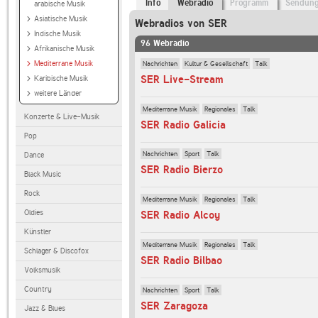
Info
Webradio
Programm
Sendun
arabische Musik
Asiatische Musik
Webradios von SER
Indische Musik
96 Webradio
Afrikanische Musik
Nachrichten
Kultur & Gesellschaft
Talk
Mediterrane Musik
SER Live-Stream
Karibische Musik
weitere Länder
Mediterrane Musik
Regionales
Talk
Konzerte & Live-Musik
SER Radio Galicia
Pop
Nachrichten
Sport
Talk
Dance
SER Radio Bierzo
Black Music
Rock
Mediterrane Musik
Regionales
Talk
Oldies
SER Radio Alcoy
Künstler
Mediterrane Musik
Regionales
Talk
Schlager & Discofox
SER Radio Bilbao
Volksmusik
Country
Nachrichten
Sport
Talk
SER Zaragoza
Jazz & Blues