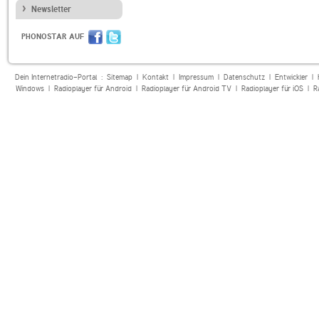
Newsletter
PHONOSTAR AUF
Dein Internetradio-Portal :
Sitemap
|
Kontakt
|
Impressum
|
Datenschutz
|
Entwickler
|
Windows
|
Radioplayer für Android
|
Radioplayer für Android TV
|
Radioplayer für iOS
|
R