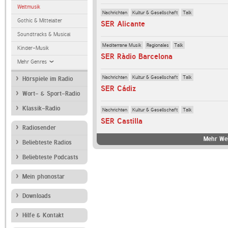
Weltmusik
Nachrichten
Kultur & Gesellschaft
Talk
Gothic & Mittelalter
SER Alicante
Soundtracks & Musical
Mediterrane Musik
Regionales
Talk
Kinder-Musik
SER Ràdio Barcelona
Mehr Genres
Nachrichten
Kultur & Gesellschaft
Talk
Hörspiele im Radio
SER Cádiz
Wort- & Sport-Radio
Klassik-Radio
Nachrichten
Kultur & Gesellschaft
Talk
SER Castilla
Radiosender
Mehr We
Beliebteste Radios
Beliebteste Podcasts
Mein phonostar
Downloads
Hilfe & Kontakt