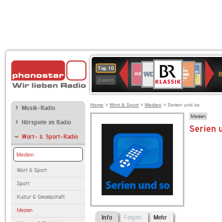
BR-
WDR
Deutschlandfunk
SWR3
Deutschlandfunk
80er
NDR
ANTENNE
SWR
Top 10
KLASSIK
B
4
Kultur
90er
2
BAYERN
Kultur
Zuletzt
OLDIE
ANTENNE
Home
>
Wort & Sport
>
Medien
> Serien und so
Musik-Radio
Medien
Hörspiele im Radio
Serien 
Wort- & Sport-Radio
Medien
Wort & Sport
Sport
Kultur & Gesellschaft
Medien
Info
Folgen
Mehr