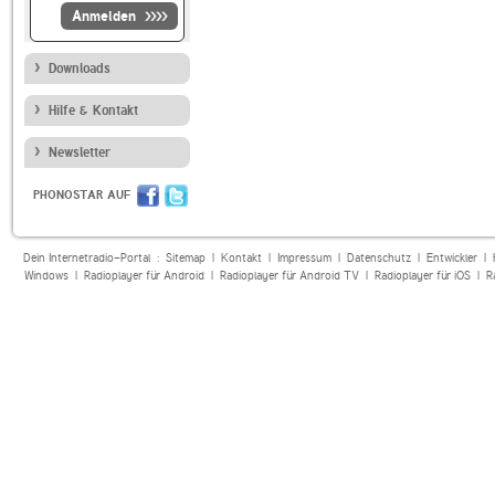
Anmelden
Downloads
Hilfe & Kontakt
Newsletter
PHONOSTAR AUF
Dein Internetradio-Portal :
Sitemap
|
Kontakt
|
Impressum
|
Datenschutz
|
Entwickler
|
Windows
|
Radioplayer für Android
|
Radioplayer für Android TV
|
Radioplayer für iOS
|
R