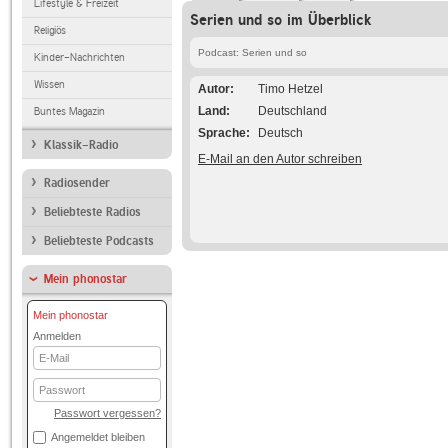
Lifestyle & Freizeit
Serien und so im Überblick
Religiös
Podcast: Serien und so
Kinder-Nachrichten
Wissen
Autor
Timo Hetzel
Land
Deutschland
Buntes Magazin
Sprache
Deutsch
Klassik-Radio
E-Mail an den Autor schreiben
Radiosender
Beliebteste Radios
Beliebteste Podcasts
Mein phonostar
Mein phonostar
Anmelden
E-
Mail
Passwort
Passwort vergessen?
Angemeldet bleiben