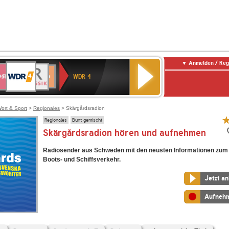
Anmelden / Reg
WDR
WR3
BR-
Deutschlandfunk
NDR
Deutschlandfunk
SWR
4
WDR 4
KLASSIK
2
Kultur
Kultur
E
ENNE
ort & Sport
>
Regionales
> Skärgårdsradion
Regionales
Bunt gemischt
Skärgårdsradion hören und aufnehmen
Radiosender aus Schweden mit den neusten Informationen zum 
Boots- und Schiffsverkehr.
Jetzt a
Aufneh