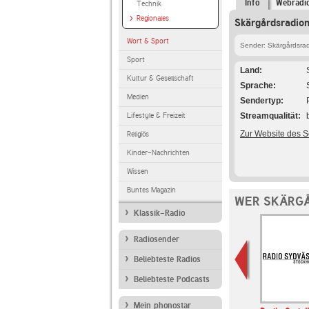
Info
Webradi
Technik
Regionales
Skärgårdsradion
Wort & Sport
Sender: Skärgårdsra
Sport
Land
Kultur & Gesellschaft
Sprache
Medien
Sendertyp
Lifestyle & Freizeit
Streamqualität
Zur Website des 
Religiös
Kinder-Nachrichten
Wissen
Buntes Magazin
WER SKÄRGÅ
Klassik-Radio
Radiosender
Beliebteste Radios
Beliebteste Podcasts
Mein phonostar