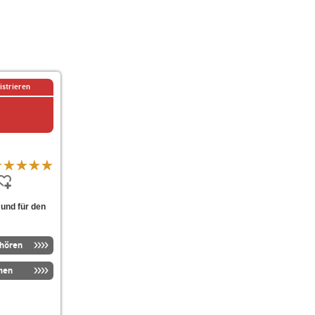
istrieren
und für den
nhören
men