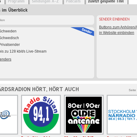
o
Programm
Sendungen A-Z
Podcasts
zuletzt gespielte Titel
 im Überblick
SENDER EINBINDEN
dion
Buttons zum Anhören
Schweden
in Website einbinden
Schwedisch
Privatsender
bis zu 128 kbit/s Live-Stream
Senders
RDSRADION HÖRT, HÖRT AUCH
Seite