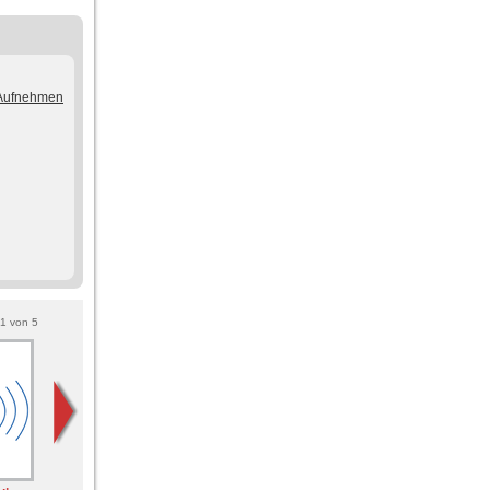
/Aufnehmen
1
von
5