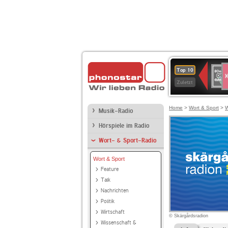
S
80er
Top 10
90er
Zuletzt
OLDI
ANT
Home
>
Wort & Sport
>
W
Musik-Radio
Hörspiele im Radio
Wort- & Sport-Radio
Wort & Sport
Feature
Talk
Nachrichten
Politik
Wirtschaft
© Skärgårdsradion
Wissenschaft &