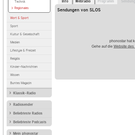
Info
Webradio
Programm
Sendun
Technik
Regionales
Sendungen von SLOS
Wort & Sport
Sport
Kultur & Gesellschaft
phonostar hat k
Medien
Gehe auf die
Website des
Lifestyle & Freizeit
Religiös
Kinder-Nachrichten
Wissen
Buntes Magazin
Klassik-Radio
Radiosender
Beliebteste Radios
Beliebteste Podcasts
Mein phonostar