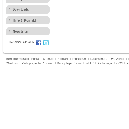
Downloads
Hilfe & Kontakt
Newsletter
PHONOSTAR AUF
Dein Internetradio-Portal :
Sitemap
|
Kontakt
|
Impressum
|
Datenschutz
|
Entwickler
|
Windows
|
Radioplayer für Android
|
Radioplayer für Android TV
|
Radioplayer für iOS
|
R