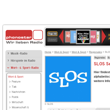
80er
Deutschlandfunk
SWR3
NDR
WDR
SWR
Top 10
8
90er
2
4
Kultur
Zuletzt
OLDIE
ANTENNE
Home
>
Wort & Sport
>
Wort & Sport
>
Regionales
> SL
Musik-Radio
Regionales
B
Hörspiele im Radio
SLOS S
Wort- & Sport-Radio
Hier findes
alphabetisc
Wort & Sport
weitere Inf
Feature
Talk
Nachrichten
Politik
Wirtschaft
© SLOS
Wissenschaft &