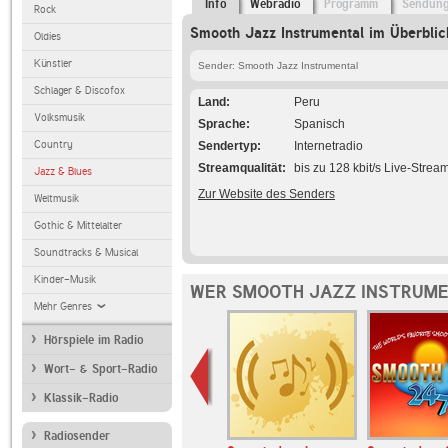
Info
Webradio
Programm
Sendun
Rock
Smooth Jazz Instrumental im Überblic
Oldies
Künstler
Sender: Smooth Jazz Instrumental
Schlager & Discofox
Land
Peru
Volksmusik
Sprache
Spanisch
Country
Sendertyp
Internetradio
Streamqualität
bis zu 128 kbit/s Live-Strea
Jazz & Blues
Zur Website des Senders
Weltmusik
Gothic & Mittelalter
Soundtracks & Musical
Kinder-Musik
WER SMOOTH JAZZ INSTRUME
Mehr Genres
Hörspiele im Radio
Wort- & Sport-Radio
Klassik-Radio
Radiosender