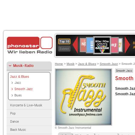
80er
Deutschlandfunk
SWR3
NDR
WDR
SWR
Top 10
8
90er
2
4
Kultur
Zuletzt
OLDIE
ANTENNE
Home
>
Musik
>
Jazz & Blues
>
Smooth Jazz
> Smooth Ja
Musik-Radio
Smooth Jazz
Jazz & Blues
Smooth 
Jazz
Smooth Jaz
Smooth Jazz
Smooth Jaz
Blues
Konzerte & Live-Musik
Pop
Dance
© Smooth Jazz Instrumental
Black Music