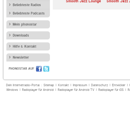
oth Jazz
HITRADIO RTL
Smooth Jazz Lounge
Smooth Jazz 
Beliebteste Radios
Dresden
Beliebteste Podcasts
Mein phonostar
Downloads
Hilfe & Kontakt
Newsletter
PHONOSTAR AUF
Dein Internetradio-Portal :
Sitemap
|
Kontakt
|
Impressum
|
Datenschutz
|
Entwickler
|
Windows
|
Radioplayer für Android
|
Radioplayer für Android TV
|
Radioplayer für iOS
|
R